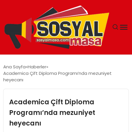
YAŞAM
Ana Sayfa
Haberler
Academica Çift Diploma Programı’nda mezuniyet
EKONOMI
heyecanı
GÜNCEL
Academica Çift Diploma
TEKNOLOJI
Programı’nda mezuniyet
heyecanı
EĞITIM