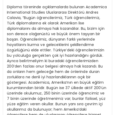
Diploma töreninde açıklamalarda bulunan Academica
International Studies Uluslararası Direktörü Andres
Calavia, “Bugün öğrencilerimiz, Türk öğrencilerimiz,
Türk diplomalarına ek olarak Amerikan lise
diplomalarını da almaya hak kazandılar. Bu, bizim için
son derece olağanüstü ve büyük önem taşıyan bir
başarı. Öğrencilerimiz, dünyanın farklı yerlerinde
hayatlarını kurma ve geleceklerini şekillendirme
özgürlüğünü elde ettiler. Türkiye’deki öğrencilerimizin
bu yolculuğa gerçekten çok iyi hazırlandığını gördük.
Ayrıca belirtmeliyim ki buradaki öğrencilerimizden
200’den fazlası onur belgesi almaya hak kazandı. Bu
da onların hem geleceğe hem de önlerinde duran
zorluklara ne denli iyi hazırlandıklarının açık bir
göstergesi. Academica, Amerika’nın en büyük eğitim
kurumlarından biridir. Bugün ise 37 ülkede aktif 200’ün
üzerinde okulumuz, 250 binin üzerinde öğrencimiz ve
7 binin üzerinde öğretmenimiz var; bunlar fiziksel, yüz
yüze eğitim veren okullar. Bunun yanı sıra çevrim içi
okullarımız da bulunuyor; hem Amerika’daki
öğrencilere hem de uluslararası öğrencilere hizmet