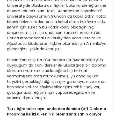
kabul aldı. Önümüzdeki dönem Florida International
University’de Uluslararası İlişkiler bölümünde eğitimine
devam edecek olan Uzun, “Academica sayesinde 9
üniversite başvurumun 9’undan da kabul aldım hatta
birçok üniversiteden burslu kabul alma imkânım oldu.
Benim için sürecin bu kadar kolay olacağını hiç
düşünmemiştim, şu anda son kararımı Amerika’da
Florida International University’den yana verdim ve
Ağustos’ta Uluslararası İlişkiler okumak için Amerika’ya
gideceğim” şeklinde konuştu.
Hasan Konuralp Uzun’un babası da “Academica’yı ilk
duyduğum da canlı dersler ile uluslararası bir diploma
almanın mümkün olabileceğine hiç ihtimal
vermemiştim ama mümkünmüş. Şu anda oğlum
hayalini gerçekleştirdiği için çok gururluyum ve ekran
başındaki velilere söyleyebileceğim tek bir şey var;
çocuğunuzun eğitimi için yapabileceğiniz en iyi
yatırım” diye konuştu.
Türk öğrenciler aynı anda Academica Çift Diploma
Programı ile iki ülkenin diplomasına sahip oluyor