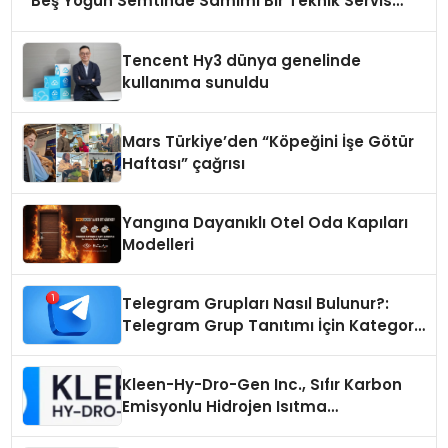
Beş Yoğun Semtinde Samimi Bir Teknik Servis
Hikayesi
Tencent Hy3 dünya genelinde
kullanıma sunuldu
Mars Türkiye’den “Köpeğini İşe Götür
Haftası” çağrısı
Yangına Dayanıklı Otel Oda Kapıları
Modelleri
Telegram Grupları Nasıl Bulunur?:
Telegram Grup Tanıtımı İçin Kategori
Seçimi Neden Önemlidir?
Kleen-Hy-Dro-Gen Inc., Sıfır Karbon
Emisyonlu Hidrojen Isıtma
Teknolojisinde ISO ve TSSA