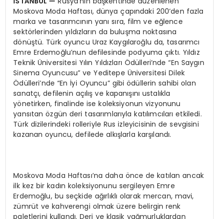
İSTANBUL —
Rusya’nın başkentinde düzenlenen
Moskova Moda Haftası, dünya çapındaki 200’den fazla
marka ve tasarımcının yanı sıra, film ve eğlence
sektörlerinden yıldızların da buluşma noktasına
dönüştü. Türk oyuncu Uraz Kaygılaroğlu da, tasarımcı
Emre Erdemoğlu’nun defilesinde podyuma çıktı. Yıldız
Teknik Üniversitesi Yılın Yıldızları Ödülleri’nde “En Saygın
Sinema Oyuncusu” ve Yeditepe Üniversitesi Dilek
Ödülleri’nde “En İyi Oyuncu” gibi ödüllerin sahibi olan
sanatçı, defilenin açılış ve kapanışını ustalıkla
yönetirken, finalinde ise koleksiyonun vizyonunu
yansıtan özgün deri tasarımlarıyla katılımcıları etkiledi.
Türk dizilerindeki rolleriyle Rus izleyicisinin de sevgisini
kazanan oyuncu, defilede alkışlarla karşılandı.
Moskova Moda Haftası’na daha önce de katılan ancak
ilk kez bir kadın koleksiyonunu sergileyen Emre
Erdemoğlu, bu seçkide ağırlıklı olarak mercan, mavi,
zümrüt ve kahverengi olmak üzere belirgin renk
paletlerini kullandı. Deri ve klasik yağmurluklardan