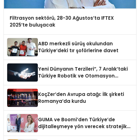
Filtrasyon sektörü, 28-30 Ağustos’ta IFTEX
2025’te buluşacak
ABD merkezli sürüş okulundan
Türkiye’deki tır şoförlerine davet
Yeni Dünyanın Terzileri”, 7 Aralık’taki
Türkiye Robotik ve Otomasyon
Zirvesi’nde, üçüncü kez bir araya
geliyor
KoçZer’den Avrupa atağı: İlk şirketi
Romanya’da kurdu
GUMA ve Boomi’den Türkiye’de
dijitalleşmeye yön verecek stratejik
ortaklık