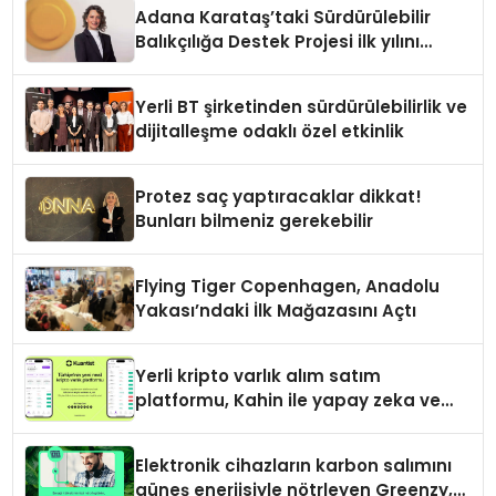
Adana Karataş’taki Sürdürülebilir
Balıkçılığa Destek Projesi ilk yılını
tamamladı
Yerli BT şirketinden sürdürülebilirlik ve
dijitalleşme odaklı özel etkinlik
Protez saç yaptıracaklar dikkat!
Bunları bilmeniz gerekebilir
Flying Tiger Copenhagen, Anadolu
Yakası’ndaki İlk Mağazasını Açtı
Yerli kripto varlık alım satım
platformu, Kahin ile yapay zeka ve
blokzinciri ekosistemini birleştiriyor
Elektronik cihazların karbon salımını
güneş enerjisiyle nötrleyen Greenzy,