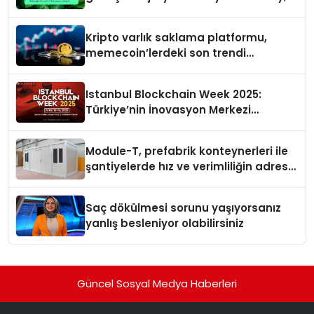
İşCep uygulamasına eklendi!
Kripto varlık saklama platformu,
memecoin’lerdeki son trendi
değerlendirdi
Istanbul Blockchain Week 2025:
Türkiye’nin İnovasyon Merkezi
Web3’ün Geleceğine Ev Sahipliği
Yapacak
Module-T, prefabrik konteynerleri ile
şantiyelerde hız ve verimliliğin adresi
oldu
Saç dökülmesi sorunu yaşıyorsanız
yanlış besleniyor olabilirsiniz
Güncel Sosyal Medya Haberleri