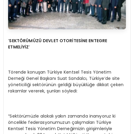
‘
SEKTÖR
Ü
M
Ü
ZÜ
DEVLET OTOR
İ
TES
İ
NE ENTEGRE
ETMEL
İ
Y
İZ
’
Törende konuşan Türkiye Kentsel Tesis Yönetim
Derneği Genel Başkanı Suat Sandalcı, Türkiye’de site
yöneticiliği sektörünün geldiği büyüklüğe dikkat çeken
rakamlar vererek, şunları söyledi:
“Sektörümüzle alakalı yakın zamanda inanıyoruz ki
öncelikle federasyonumuzun çalışmaları Türkiye
Kentsel Tesis Yönetim Derneğimizin girişimleriyle