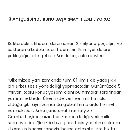
‘
3 AY
İÇ
ER
İSİ
NDE BUNU BA
Ş
ARMAYI HEDEFL
İYORUZ
’
Sektördeki istihdam durumunun 2 milyonu geçtiğini ve
sektörün ülkedeki ticari hacminin 15 milyar dolara
yaklaştığını dile getiren Sandalcı şunları söyledi:
“Ülkemizde yanı zamanda tüm 81 ilimiz de yaklaşık 4
bin şirket tesis yöneticiliği yapmaktadır. Günümüzde 5
milyon toplu konut yaşam alanı bu firmalar tarafından
yönetilmektedir. Ülkemizde yerli ve milli firmalar
olduğu gibi aynı zamanda global firmalarda hizmet
vermektedir. Ama şunu unutmamalıyız ki
Cumhurbaşkanımızın her zaman dediği yerli milli
sermaye dediğimizde bize göre tesis yönetim sektörü
ülkemizin bacası sanayisi haline gelmiştir. İşte biz bu