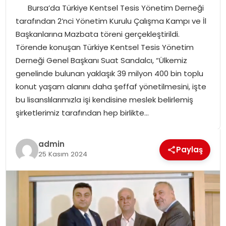
Bursa’da Türkiye Kentsel Tesis Yönetim Derneği
SPOR
tarafından 2’nci Yönetim Kurulu Çalışma Kampı ve İl
Başkanlarına Mazbata töreni gerçekleştirildi.
GÜNDEM
Törende konuşan Türkiye Kentsel Tesis Yönetim
Derneği Genel Başkanı Suat Sandalcı, “Ülkemiz
MAGAZIN
genelinde bulunan yaklaşık 39 milyon 400 bin toplu
konut yaşam alanını daha şeffaf yönetilmesini, işte
bu lisanslılarımızla işi kendisine meslek belirlemiş
şirketlerimiz tarafından hep birlikte…
admin
Paylaş
25 Kasım 2024