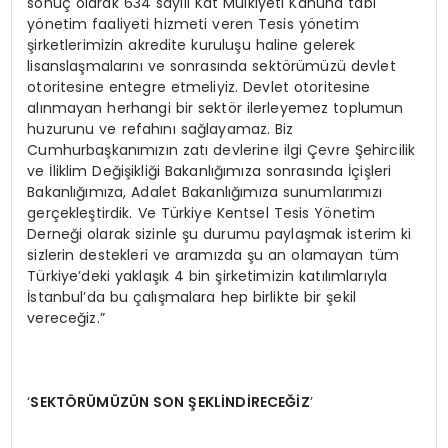
sonuç olarak 634 sayılı Kat Mülkiyeti Kanuna tabi
yönetim faaliyeti hizmeti veren Tesis yönetim
şirketlerimizin akredite kuruluşu haline gelerek
lisanslaşmalarını ve sonrasında sektörümüzü devlet
otoritesine entegre etmeliyiz. Devlet otoritesine
alınmayan herhangi bir sektör ilerleyemez toplumun
huzurunu ve refahını sağlayamaz. Biz
Cumhurbaşkanımızın zatı devlerine ilgi Çevre Şehircilik
ve İliklim Değişikliği Bakanlığımıza sonrasında İçişleri
Bakanlığımıza, Adalet Bakanlığımıza sunumlarımızı
gerçekleştirdik. Ve Türkiye Kentsel Tesis Yönetim
Derneği olarak sizinle şu durumu paylaşmak isterim ki
sizlerin destekleri ve aramızda şu an olamayan tüm
Türkiye’deki yaklaşık 4 bin şirketimizin katılımlarıyla
İstanbul’da bu çalışmalara hep birlikte bir şekil
vereceğiz.”
‘
SEKTÖR
Ü
M
Ü
Z
ÜN SON
Ş
EKL
İNDİRECEĞİZ
’