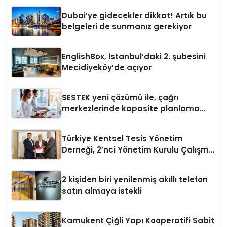
Dubai’ye gidecekler dikkat! Artık bu
belgeleri de sunmanız gerekiyor
EnglishBox, İstanbul’daki 2. şubesini
Mecidiyeköy’de açıyor
SESTEK yeni çözümü ile, çağrı
merkezlerinde kapasite planlama
verimliliğini 4 kat artırıyor
Türkiye Kentsel Tesis Yönetim
Derneği, 2’nci Yönetim Kurulu Çalışma
Kampı düzenlendi
2 kişiden biri yenilenmiş akıllı telefon
satın almaya istekli
Kamukent Çiğli Yapı Kooperatifi Sabit