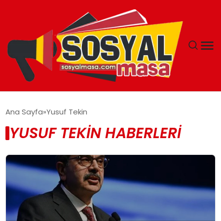
YAŞAM
Ana Sayfa
Yusuf Tekin
YUSUF TEKIN HABERLERI
EKONOMI
GÜNCEL
TEKNOLOJI
EĞITIM