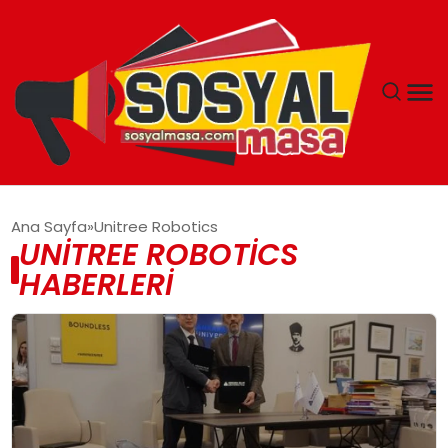
YAŞAM
Ana Sayfa
Unitree Robotics
UNITREE ROBOTICS
EKONOMI
HABERLERI
GÜNCEL
TEKNOLOJI
EĞITIM