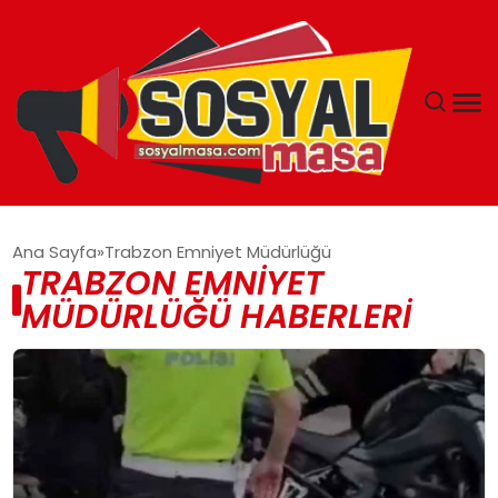
YAŞAM
Ana Sayfa
Trabzon Emniyet Müdürlüğü
TRABZON EMNIYET
EKONOMI
MÜDÜRLÜĞÜ HABERLERI
GÜNCEL
TEKNOLOJI
EĞITIM