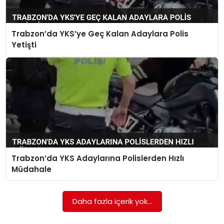
SPOR
Trabzon’da YKS’ye Geç Kalan Adaylara Polis
GÜNDEM
Yetişti
MAGAZIN
Trabzon’da YKS Adaylarına Polislerden Hızlı
Müdahale
Daha fazla içerik yok...