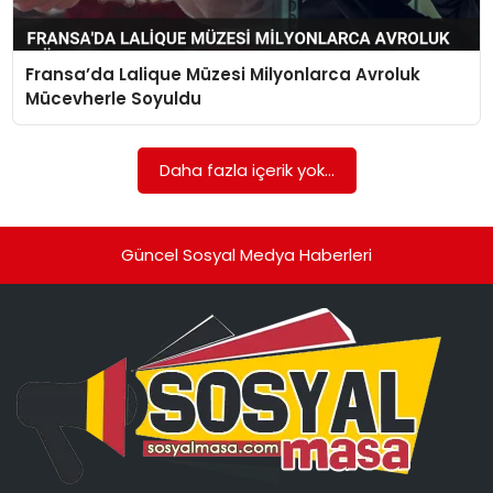
SPOR
Fransa’da Lalique Müzesi Milyonlarca Avroluk
GÜNDEM
Mücevherle Soyuldu
MAGAZIN
Daha fazla içerik yok...
Güncel Sosyal Medya Haberleri