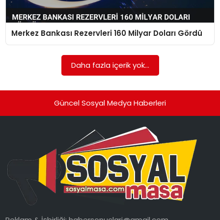
SPOR
Merkez Bankası Rezervleri 160 Milyar Doları Gördü
GÜNDEM
MAGAZIN
Daha fazla içerik yok...
Güncel Sosyal Medya Haberleri
Reklam & İşbirliği:
habersonuclari@gmail.com