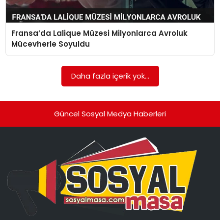
SPOR
Fransa’da Lalique Müzesi Milyonlarca Avroluk
GÜNDEM
Mücevherle Soyuldu
MAGAZIN
Daha fazla içerik yok...
Güncel Sosyal Medya Haberleri