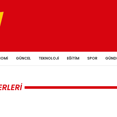
NOMI
GÜNCEL
TEKNOLOJI
EĞITIM
SPOR
GÜND
ERLERI