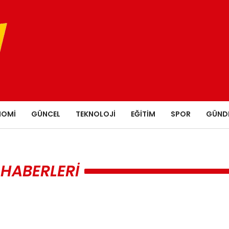
NOMI
GÜNCEL
TEKNOLOJI
EĞITIM
SPOR
GÜND
 HABERLERI