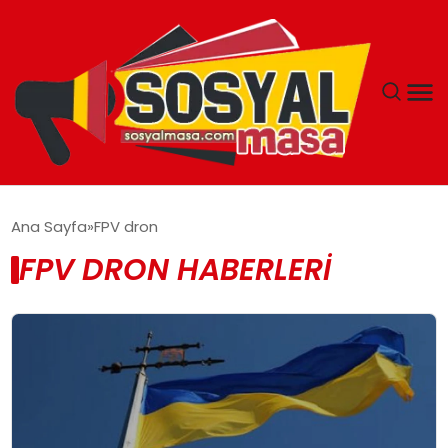
YAŞAM
Ana Sayfa
FPV dron
FPV DRON HABERLERI
EKONOMI
GÜNCEL
TEKNOLOJI
EĞITIM