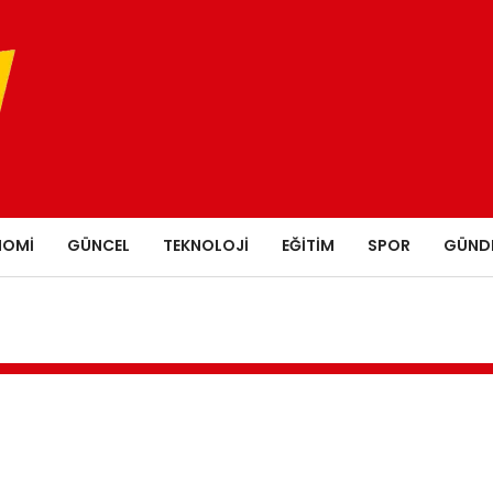
NOMI
GÜNCEL
TEKNOLOJI
EĞITIM
SPOR
GÜND