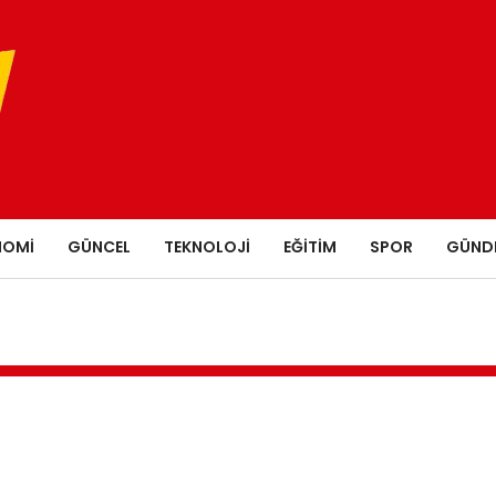
NOMI
GÜNCEL
TEKNOLOJI
EĞITIM
SPOR
GÜND