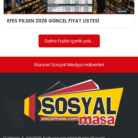
SPOR
EFES PİLSEN 2026 GÜNCEL FİYAT LİSTESİ
GÜNDEM
MAGAZIN
Daha fazla içerik yok...
Güncel Sosyal Medya Haberleri
Reklam & İşbirliği:
habersonuclari@gmail.com