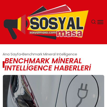
YAŞAM
Ana Sayfa
Benchmark Mineral Intelligence
BENCHMARK MINERAL
EKONOMI
INTELLIGENCE HABERLERI
GÜNCEL
TEKNOLOJI
EĞITIM