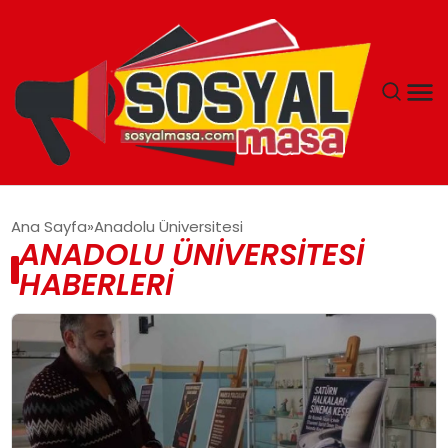
YAŞAM
Ana Sayfa
Anadolu Üniversitesi
ANADOLU ÜNIVERSITESI
EKONOMI
HABERLERI
GÜNCEL
TEKNOLOJI
EĞITIM