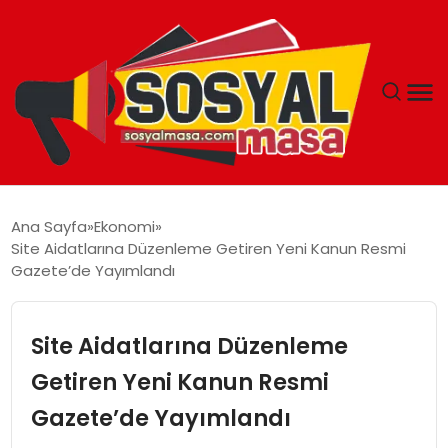
YAŞAM
Ana Sayfa
Ekonomi
Site Aidatlarına Düzenleme Getiren Yeni Kanun Resmi
EKONOMI
Gazete’de Yayımlandı
GÜNCEL
Site Aidatlarına Düzenleme
TEKNOLOJI
Getiren Yeni Kanun Resmi
Gazete’de Yayımlandı
EĞITIM