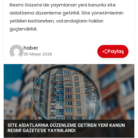
Resmi Gazete’de yayımlanan yeni kanunla site
SPOR
aidatlarına düzenleme getirildi. Site yönetimlerinin
yetkileri kısıtlanırken, vatandaşların hakları
GÜNDEM
güçlendirildi.
MAGAZIN
haber
Paylaş
25 Mayıs 2026