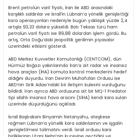
Brent petrolün varil fiyatı, İran ile ABD arasındaki
karşılıklı saldırılar ve İsrail’in Lübnan’a yönelik genişlettiği
kara operasyonları nedeniyle bugün yaklaşık yüzde 2,4
artışla 93,33 dolara yükseldi. Batı Teksas türü ham
petrolün varil fiyatı ise 89,88 dolardan işlem gördü. Bu
artış, Orta Doğu’daki jeopolitik gerilimin piyasalar
üzerindeki etkisini gösterdi.
ABD Merkez Kuvvetler Komutanlığı (CENTCOM), dün
Hürmüz Boğazı yakınlarında İran’a ait radar ve insansız
hava araçları (İHA) komuta kontrol merkezlerini hedef
aldığını duyurdu. İran Devrim Muhafızları Ordusu ise
ABD’nin Sirik Adası’ndaki bir iletişim kulesini vurduğunu
bildirdi. İran ayrıca ABD ordusuna ait bir MQ-1 Predator
tipi silahlı insansız hava aracını (SİHA) kendi kara suları
üzerinde düşürdüğünü açıkladı.
İsrail Başbakanı Binyamin Netanyahu, ateşkese
rağmen Lübnan’a yönelik kara saldırılarının ve işgalin
genişletilmesi talimatını verdi. İsrail ordusu kara
birliklerinin Litani Nehri’nin kuzeyine geçtiğini ve