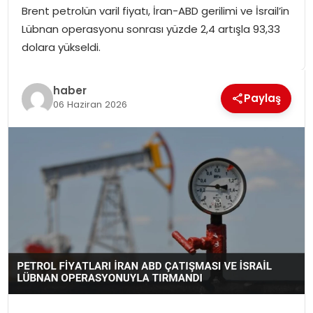
Brent petrolün varil fiyatı, İran-ABD gerilimi ve İsrail’in
SPOR
Lübnan operasyonu sonrası yüzde 2,4 artışla 93,33
dolara yükseldi.
GÜNDEM
MAGAZIN
haber
Paylaş
06 Haziran 2026