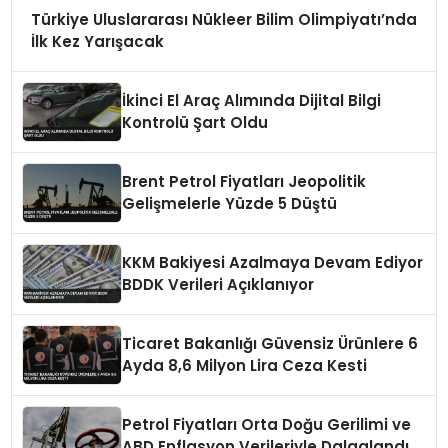
Türkiye Uluslararası Nükleer Bilim Olimpiyatı’nda
İlk Kez Yarışacak
İkinci El Araç Alımında Dijital Bilgi
Kontrolü Şart Oldu
Brent Petrol Fiyatları Jeopolitik
Gelişmelerle Yüzde 5 Düştü
KKM Bakiyesi Azalmaya Devam Ediyor
BDDK Verileri Açıklanıyor
Ticaret Bakanlığı Güvensiz Ürünlere 6
Ayda 8,6 Milyon Lira Ceza Kesti
Petrol Fiyatları Orta Doğu Gerilimi ve
ABD Enflasyon Verileriyle Dalgalandı