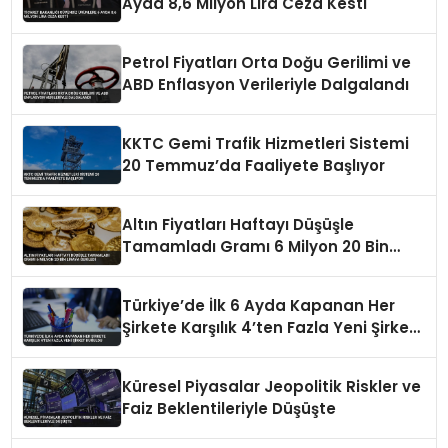
Ayda 8,6 Milyon Lira Ceza Kesti
Petrol Fiyatları Orta Doğu Gerilimi ve
ABD Enflasyon Verileriyle Dalgalandı
KKTC Gemi Trafik Hizmetleri Sistemi
20 Temmuz’da Faaliyete Başlıyor
Altın Fiyatları Haftayı Düşüşle
Tamamladı Gramı 6 Milyon 20 Bin
Liraya Geriledi
Türkiye’de İlk 6 Ayda Kapanan Her
Şirkete Karşılık 4’ten Fazla Yeni Şirket
Kuruldu
Küresel Piyasalar Jeopolitik Riskler ve
Faiz Beklentileriyle Düşüşte