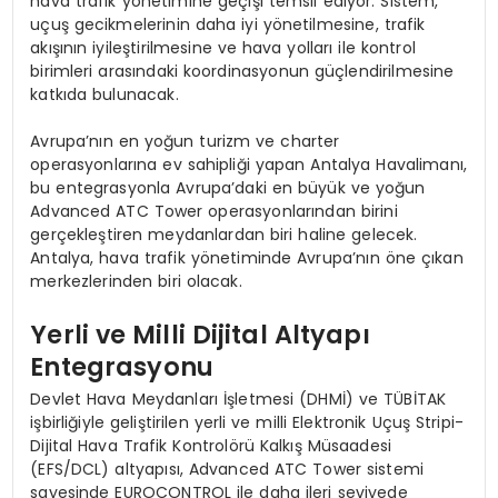
hava trafik yönetimine geçişi temsil ediyor. Sistem,
uçuş gecikmelerinin daha iyi yönetilmesine, trafik
akışının iyileştirilmesine ve hava yolları ile kontrol
birimleri arasındaki koordinasyonun güçlendirilmesine
katkıda bulunacak.
Avrupa’nın en yoğun turizm ve charter
operasyonlarına ev sahipliği yapan Antalya Havalimanı,
bu entegrasyonla Avrupa’daki en büyük ve yoğun
Advanced ATC Tower operasyonlarından birini
gerçekleştiren meydanlardan biri haline gelecek.
Antalya, hava trafik yönetiminde Avrupa’nın öne çıkan
merkezlerinden biri olacak.
Yerli ve Milli Dijital Altyapı
Entegrasyonu
Devlet Hava Meydanları İşletmesi (DHMİ) ve TÜBİTAK
işbirliğiyle geliştirilen yerli ve milli Elektronik Uçuş Stripi-
Dijital Hava Trafik Kontrolörü Kalkış Müsaadesi
(EFS/DCL) altyapısı, Advanced ATC Tower sistemi
sayesinde EUROCONTROL ile daha ileri seviyede