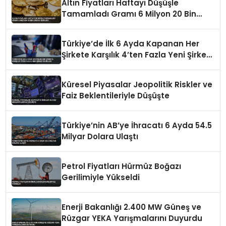
Altın Fiyatları Haftayı Düşüşle
Tamamladı Gramı 6 Milyon 20 Bin
Liraya Geriledi
Türkiye’de İlk 6 Ayda Kapanan Her
Şirkete Karşılık 4’ten Fazla Yeni Şirket
Kuruldu
Küresel Piyasalar Jeopolitik Riskler ve
Faiz Beklentileriyle Düşüşte
Türkiye’nin AB’ye İhracatı 6 Ayda 54.5
Milyar Dolara Ulaştı
Petrol Fiyatları Hürmüz Boğazı
Gerilimiyle Yükseldi
Enerji Bakanlığı 2.400 MW Güneş ve
Rüzgar YEKA Yarışmalarını Duyurdu