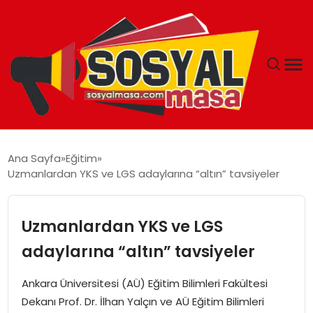
YAŞAM
Ana Sayfa
Eğitim
Uzmanlardan YKS ve LGS adaylarına “altın” tavsiyeler
EKONOMI
GÜNCEL
Uzmanlardan YKS ve LGS
adaylarına “altın” tavsiyeler
TEKNOLOJI
Ankara Üniversitesi (AÜ) Eğitim Bilimleri Fakültesi
EĞITIM
Dekanı Prof. Dr. İlhan Yalçın ve AÜ Eğitim Bilimleri