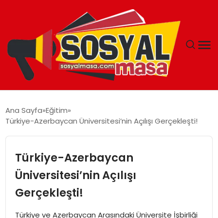
YAŞAM
Ana Sayfa
Eğitim
Türkiye-Azerbaycan Üniversitesi’nin Açılışı Gerçekleşti!
EKONOMI
GÜNCEL
Türkiye-Azerbaycan
Üniversitesi’nin Açılışı
TEKNOLOJI
Gerçekleşti!
EĞITIM
Türkiye ve Azerbaycan Arasındaki Üniversite İşbirliği