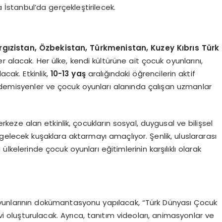
a İstanbul’da gerçekleştirilecek.
rgızistan, Özbekistan, Türkmenistan, Kuzey Kıbrıs Türk
er alacak. Her ülke, kendi kültürüne ait çocuk oyunlarını,
acak. Etkinlik,
10-13 yaş
aralığındaki öğrencilerin aktif
kademisyenler ve çocuk oyunları alanında çalışan uzmanlar
ze alan etkinlik, çocukların sosyal, duygusal ve bilişsel
gelecek kuşaklara aktarmayı amaçlıyor. Şenlik, uluslararası
kelerinde çocuk oyunları eğitimlerinin karşılıklı olarak
yunlarının dokümantasyonu yapılacak, “Türk Dünyası Çocuk
ivi oluşturulacak. Ayrıca, tanıtım videoları, animasyonlar ve