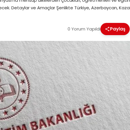
nyası’na mensup ülkelerden çocukları, öğretmenleri ve eğitim y
ilecek. Detaylar ve Amaçlar Şenlikte Türkiye, Azerbaycan, Kazak
0 Yorum Yapıldı
Paylaş