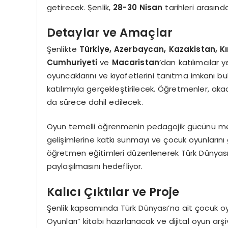
getirecek. Şenlik,
28-30 Nisan
tarihleri arasınd
Detaylar ve Amaçlar
Şenlikte
Türkiye, Azerbaycan, Kazakistan, Kı
Cumhuriyeti
ve
Macaristan
‘dan katılımcılar y
oyuncaklarını ve kıyafetlerini tanıtma imkanı bul
katılımıyla gerçekleştirilecek. Öğretmenler, a
da sürece dahil edilecek.
Oyun temelli öğrenmenin pedagojik gücünü merke
gelişimlerine katkı sunmayı ve çocuk oyunlarını 
öğretmen eğitimleri düzenlenerek Türk Dünyası ül
paylaşılmasını hedefliyor.
Kalıcı Çıktılar ve Proje
Şenlik kapsamında Türk Dünyası’na ait çocuk o
Oyunları” kitabı hazırlanacak ve dijital oyun arş