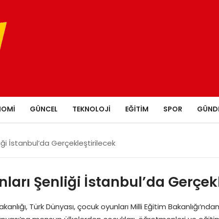
NOMI
GÜNCEL
TEKNOLOJI
EĞITIM
SPOR
GÜND
ği İstanbul’da Gerçekleştirilecek
arı Şenliği İstanbul’da Gerçekl
Bakanlığı, Türk Dünyası, çocuk oyunları Milli Eğitim Bakanlığı‘nd