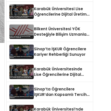
Karabük Üniversitesi Lise
Öğrencilerine Dijital Üretim
ve Yapay Zeka Eğitimi
Veriyor
Bilkent Üniversitesi YÖK
Desteğiyle Bilişim Uzmanları
Yetiştiriyor
Sinop’ta İŞKUR Öğrencilere
Kariyer Rehberliği Sunuyor
Karabük Üniversitesinde
Lise Öğrencilerine Dijital
Üretim ve Yapay Zeka
Eğitimi Veriliyor
Sinop’ta Öğrencilere
İŞKUR’dan Kapsamlı Tercih
Rehberliği
Karabük Üniversitesi’nde