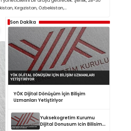
öneticilerini bir araya getirecek. Şenlik, 28-30
istan, Kırgızistan, Özbekistan,…
Son Dakika
YÖK Dijital Dönüşüm İçin Bilişim
Uzmanları Yetiştiriyor
Yuksekogretim Kurumu
Dijital Donusum Icin Bilisim
Uzmani Yetistiriyor