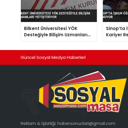
Bilkent Üniversitesi YÖK
Sinop’ta 
Desteğiyle Bilişim Uzmanları
Kariyer R
Yetiştiriyor
Güncel Sosyal Medya Haberleri
Reklam & İşbirliği:
habersonuclari@gmail.com