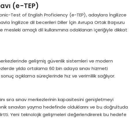
ınavı (e-TEP)
onic-Test of English Proficiency (e-TEP), adaylara İngilizce
ınavla İngilizce dil becerileri Diller İçin Avrupa Ortak Başvuru
e mesleki amaçlı dil kullanımına odaklanan içeriğiyle dikkat
merkezlerinde gelişmiş güvenlik sistemleri ve modern
rkezlerde yılda ortalama 60 bin adaya sınav hizmeti
 sonuç açıklama süreçlerinde hız ve verimlilik sağlıyor.
yanı sıra sınav merkezlerinin kapasitesini genişletmeyi
tronik sınavları yayma hedefinde olduklarını ve bu doğrultuda
lirtti. Yeni teknolojik gelişmeleri değerlendirerek bu hedefe