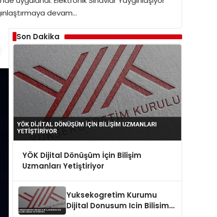
nde uygulandı. Elektronik Sınavlar Yaygınlaşıyor
aygınlaştırmaya devam…
Son Dakika
YÖK Dijital Dönüşüm İçin Bilişim
Uzmanları Yetiştiriyor
Yuksekogretim Kurumu
Dijital Donusum Icin Bilisim
Uzmani Yetistiriyor