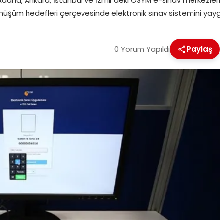
, Adana, Ankara, İstanbul ve İzmir’deki ÖSYM e-sınav merkezleri
 dönüşüm hedefleri çerçevesinde elektronik sınav sistemini y
0 Yorum Yapıldı
Paylaş