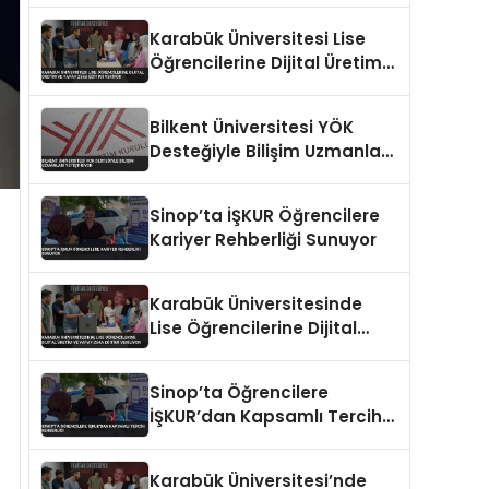
Karabük Üniversitesi Lise
Öğrencilerine Dijital Üretim
ve Yapay Zeka Eğitimi
Veriyor
Bilkent Üniversitesi YÖK
Desteğiyle Bilişim Uzmanları
Yetiştiriyor
Sinop’ta İŞKUR Öğrencilere
Kariyer Rehberliği Sunuyor
Karabük Üniversitesinde
Lise Öğrencilerine Dijital
Üretim ve Yapay Zeka
Eğitimi Veriliyor
Sinop’ta Öğrencilere
İŞKUR’dan Kapsamlı Tercih
Rehberliği
Karabük Üniversitesi’nde