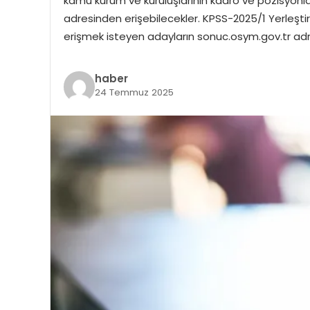
kamu kurum ve kuruluşlarının kadro ve pozisyonla
adresinden erişebilecekler. KPSS-2025/1 Yerleşt
erişmek isteyen adayların sonuc.osym.gov.tr adr
haber
24 Temmuz 2025