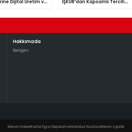
ine Dijital Üretim ve
İŞKUR’dan Kapsamlı Tercih
a Eğitimi Veriliyor
Rehberliği
Hakkımızda
İletişim
Mersin Haber
Kartal Eşya Depolama
İstanbul Hurdacı
Mersin Lojistik