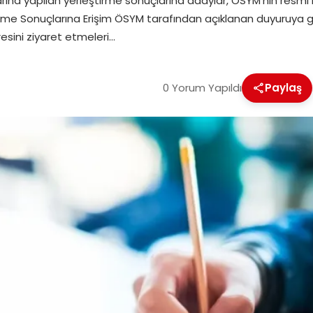
rına yapılan yerleştirme sonuçlarına adaylar, ÖSYM’nin resmi 
irme Sonuçlarına Erişim ÖSYM tarafından açıklanan duyuruya 
esini ziyaret etmeleri…
0 Yorum Yapıldı
Paylaş