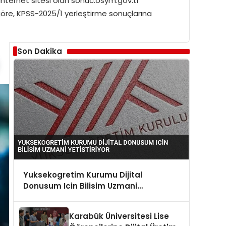
internet sitesi olan sonuc.osym.gov.tr
göre, KPSS-2025/1 yerleştirme sonuçlarına
Son Dakika
Yuksekogretim Kurumu Dijital
Donusum Icin Bilisim Uzmani
Yetistiriyor
Karabük Üniversitesi Lise