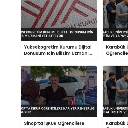
Yuksekogretim Kurumu Dijital
Karabük Ü
Donusum Icin Bilisim Uzmani
Öğrenciler
Yetistiriyor
Yapay Zek
Sinop’ta İŞKUR Öğrencilere
Karabük Ü