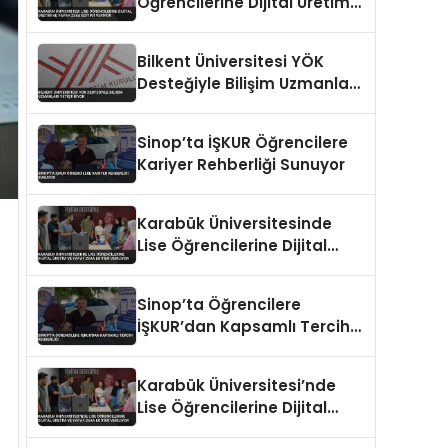
Öğrencilerine Dijital Üretim
ve Yapay Zeka Eğitimi
Veriyor
Bilkent Üniversitesi YÖK
Desteğiyle Bilişim Uzmanları
Yetiştiriyor
Sinop’ta İŞKUR Öğrencilere
Kariyer Rehberliği Sunuyor
Karabük Üniversitesinde
Lise Öğrencilerine Dijital
Üretim ve Yapay Zeka
Eğitimi Veriliyor
Sinop’ta Öğrencilere
İŞKUR’dan Kapsamlı Tercih
Rehberliği
Karabük Üniversitesi’nde
Lise Öğrencilerine Dijital
Üretim ve Yapay Zeka