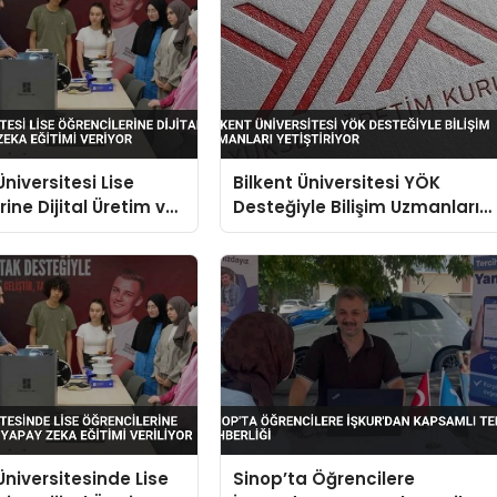
niversitesi Lise
Bilkent Üniversitesi YÖK
ine Dijital Üretim ve
Desteğiyle Bilişim Uzmanları
a Eğitimi Veriyor
Yetiştiriyor
niversitesinde Lise
Sinop’ta Öğrencilere