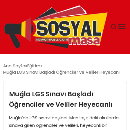
YAŞAM
Ana Sayfa
Eğitim
Muğla LGS Sınavı Başladı Öğrenciler ve Veliler Heyecanlı
EKONOMI
GÜNCEL
Muğla LGS Sınavı Başladı
Öğrenciler ve Veliler Heyecanlı
TEKNOLOJI
Muğla’da LGS sınavı başladı. Menteşe’deki okullarda
EĞITIM
sınava giren öğrenciler ve velileri, heyecanlı bir