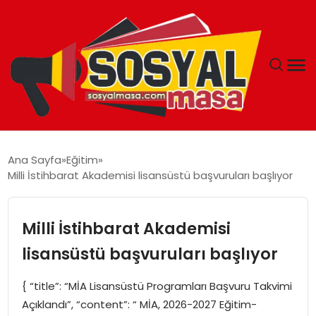
YAŞAM
Ana Sayfa
Eğitim
Milli İstihbarat Akademisi lisansüstü başvuruları başlıyor
EKONOMI
GÜNCEL
Milli İstihbarat Akademisi
lisansüstü başvuruları başlıyor
TEKNOLOJI
{ “title”: “MİA Lisansüstü Programları Başvuru Takvimi
EĞITIM
Açıklandı”, “content”: “ MİA, 2026-2027 Eğitim-