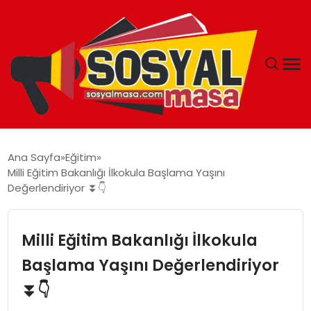
YAŞAM
Ana Sayfa
Eğitim
Milli Eğitim Bakanlığı İlkokula Başlama Yaşını
EKONOMI
Değerlendiriyor ⏬👇
GÜNCEL
Milli Eğitim Bakanlığı İlkokula
TEKNOLOJI
Başlama Yaşını Değerlendiriyor
⏬👇
EĞITIM