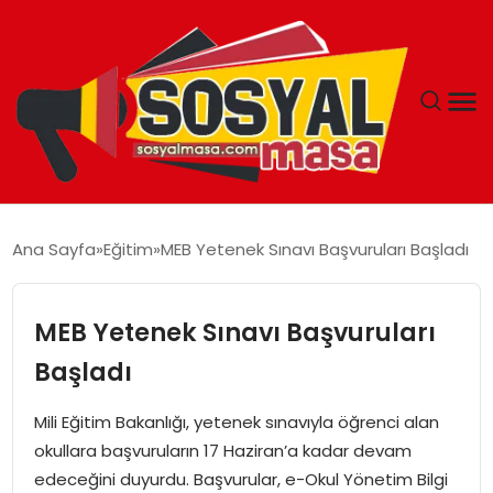
YAŞAM
Ana Sayfa
Eğitim
MEB Yetenek Sınavı Başvuruları Başladı
EKONOMI
MEB Yetenek Sınavı Başvuruları
GÜNCEL
Başladı
TEKNOLOJI
Mili Eğitim Bakanlığı, yetenek sınavıyla öğrenci alan
okullara başvuruların 17 Haziran’a kadar devam
EĞITIM
edeceğini duyurdu. Başvurular, e-Okul Yönetim Bilgi