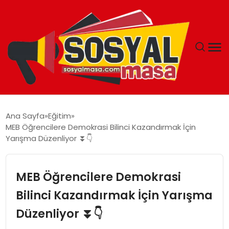
YAŞAM
Ana Sayfa
Eğitim
MEB Öğrencilere Demokrasi Bilinci Kazandırmak İçin
EKONOMI
Yarışma Düzenliyor ⏬👇
GÜNCEL
MEB Öğrencilere Demokrasi
TEKNOLOJI
Bilinci Kazandırmak İçin Yarışma
Düzenliyor ⏬👇
EĞITIM