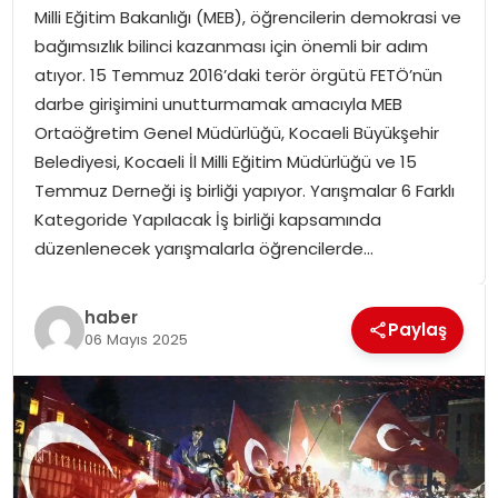
Milli Eğitim Bakanlığı (MEB), öğrencilerin demokrasi ve
SPOR
bağımsızlık bilinci kazanması için önemli bir adım
atıyor. 15 Temmuz 2016’daki terör örgütü FETÖ’nün
GÜNDEM
darbe girişimini unutturmamak amacıyla MEB
Ortaöğretim Genel Müdürlüğü, Kocaeli Büyükşehir
MAGAZIN
Belediyesi, Kocaeli İl Milli Eğitim Müdürlüğü ve 15
Temmuz Derneği iş birliği yapıyor. Yarışmalar 6 Farklı
Kategoride Yapılacak İş birliği kapsamında
düzenlenecek yarışmalarla öğrencilerde…
haber
Paylaş
06 Mayıs 2025