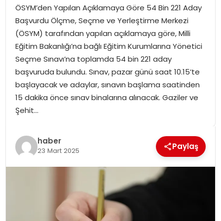
ÖSYM’den Yapılan Açıklamaya Göre 54 Bin 221 Aday
SPOR
Başvurdu Ölçme, Seçme ve Yerleştirme Merkezi
(ÖSYM) tarafından yapılan açıklamaya göre, Milli
GÜNDEM
Eğitim Bakanlığı’na bağlı Eğitim Kurumlarına Yönetici
Seçme Sınavı’na toplamda 54 bin 221 aday
MAGAZIN
başvuruda bulundu. Sınav, pazar günü saat 10.15’te
başlayacak ve adaylar, sınavın başlama saatinden
15 dakika önce sınav binalarına alınacak. Gaziler ve
Şehit…
haber
Paylaş
23 Mart 2025