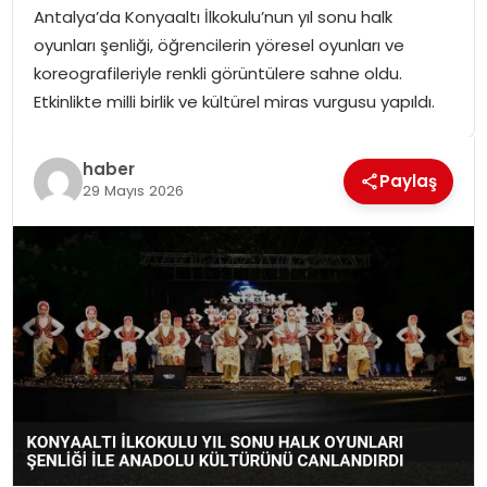
Antalya’da Konyaaltı İlkokulu’nun yıl sonu halk
SPOR
oyunları şenliği, öğrencilerin yöresel oyunları ve
koreografileriyle renkli görüntülere sahne oldu.
GÜNDEM
Etkinlikte milli birlik ve kültürel miras vurgusu yapıldı.
MAGAZIN
haber
Paylaş
29 Mayıs 2026