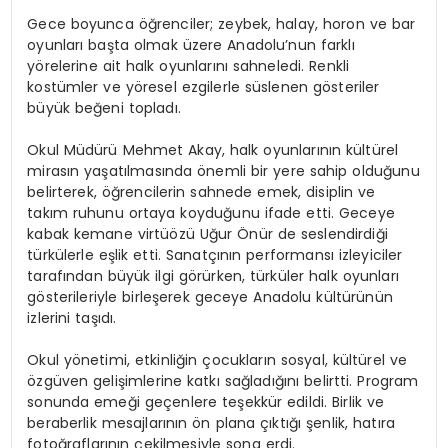
Gece boyunca öğrenciler; zeybek, halay, horon ve bar
oyunları başta olmak üzere Anadolu’nun farklı
yörelerine ait halk oyunlarını sahneledi. Renkli
kostümler ve yöresel ezgilerle süslenen gösteriler
büyük beğeni topladı.
Okul Müdürü Mehmet Akay, halk oyunlarının kültürel
mirasın yaşatılmasında önemli bir yere sahip olduğunu
belirterek, öğrencilerin sahnede emek, disiplin ve
takım ruhunu ortaya koyduğunu ifade etti. Geceye
kabak kemane virtüözü Uğur Önür de seslendirdiği
türkülerle eşlik etti. Sanatçının performansı izleyiciler
tarafından büyük ilgi görürken, türküler halk oyunları
gösterileriyle birleşerek geceye Anadolu kültürünün
izlerini taşıdı.
Okul yönetimi, etkinliğin çocukların sosyal, kültürel ve
özgüven gelişimlerine katkı sağladığını belirtti. Program
sonunda emeği geçenlere teşekkür edildi. Birlik ve
beraberlik mesajlarının ön plana çıktığı şenlik, hatıra
fotoğraflarının çekilmesiyle sona erdi.