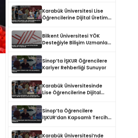
Karabük Üniversitesi Lise
Öğrencilerine Dijital Üretim
ve Yapay Zeka Eğitimi
Veriyor
Bilkent Üniversitesi YÖK
Desteğiyle Bilişim Uzmanları
Yetiştiriyor
Sinop’ta İŞKUR Öğrencilere
Kariyer Rehberliği Sunuyor
Karabük Üniversitesinde
Lise Öğrencilerine Dijital
Üretim ve Yapay Zeka
Eğitimi Veriliyor
Sinop’ta Öğrencilere
İŞKUR’dan Kapsamlı Tercih
Rehberliği
Karabük Üniversitesi’nde