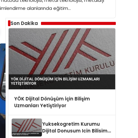
, matbaa teknolojisi, metal teknolojisi, metalurji
 iklimlendirme alanlarında eğitim…
Son Dakika
YÖK Dijital Dönüşüm İçin Bilişim
Uzmanları Yetiştiriyor
Yuksekogretim Kurumu
Dijital Donusum Icin Bilisim
Uzmani Yetistiriyor