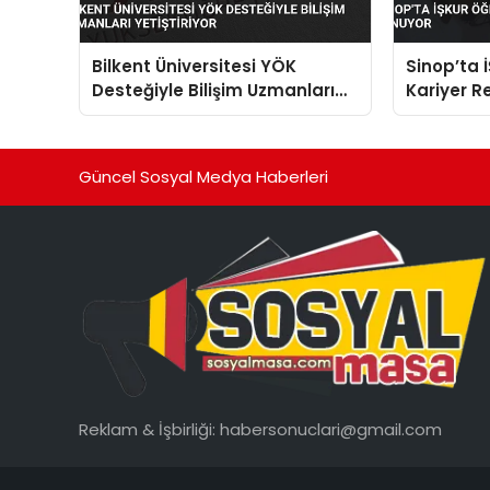
Bilkent Üniversitesi YÖK
Sinop’ta 
Desteğiyle Bilişim Uzmanları
Kariyer R
Yetiştiriyor
Güncel Sosyal Medya Haberleri
Reklam & İşbirliği:
habersonuclari@gmail.com