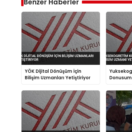
Benzer Haberler
YÖK Dijital Dönüşüm İçin
Yuksekogr
Bilişim Uzmanları Yetiştiriyor
Donusum I
Yetistiriy