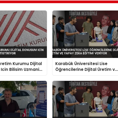
etim Kurumu Dijital
Karabük Üniversitesi Lise
cin Bilisim Uzmani
Öğrencilerine Dijital Üretim ve
or
Yapay Zeka Eğitimi Veriyor