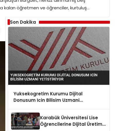
a karşılaşan Burguet, henüz alınmamış beş
nda kalan öğretmen ve öğrenciler, kurtuluş…
Son Dakika
Yuksekogretim Kurumu Dijital
Donusum Icin Bilisim Uzmani
Yetistiriyor
Karabük Üniversitesi Lise
Öğrencilerine Dijital Üretim
ve Yapay Zeka Eğitimi