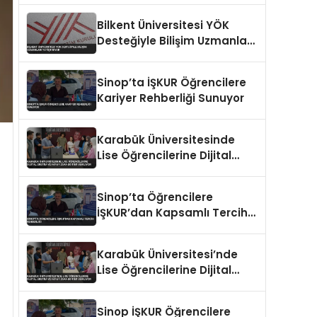
Veriyor
Bilkent Üniversitesi YÖK
Desteğiyle Bilişim Uzmanları
Yetiştiriyor
Sinop’ta İŞKUR Öğrencilere
Kariyer Rehberliği Sunuyor
Karabük Üniversitesinde
Lise Öğrencilerine Dijital
Üretim ve Yapay Zeka
Eğitimi Veriliyor
Sinop’ta Öğrencilere
İŞKUR’dan Kapsamlı Tercih
Rehberliği
Karabük Üniversitesi’nde
Lise Öğrencilerine Dijital
Üretim ve Yapay Zeka
Eğitimi Veriliyor
Sinop İŞKUR Öğrencilere