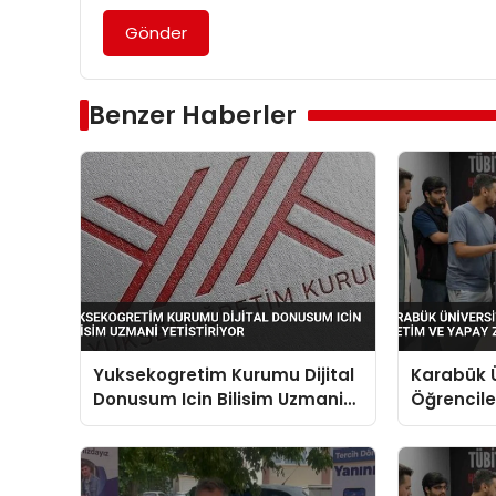
Gönder
Benzer Haberler
Yuksekogretim Kurumu Dijital
Karabük Ü
Donusum Icin Bilisim Uzmani
Öğrenciler
Yetistiriyor
Yapay Zek