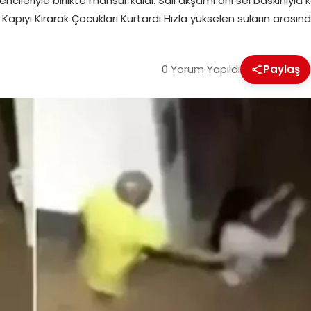
ileriyle birlikte mahsur kaldı. Salı akşamı ani sel baskınıyl
Kapıyı Kırarak Çocukları Kurtardı Hızla yükselen suların arası
0 Yorum Yapıldı
Paylaş