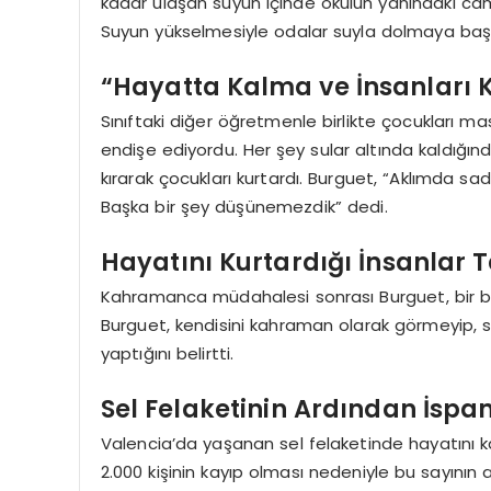
kadar ulaşan suyun içinde okulun yanındaki cam 
Suyun yükselmesiyle odalar suyla dolmaya başla
“Hayatta Kalma ve İnsanları
Sınıftaki diğer öğretmenle birlikte çocukları m
endişe ediyordu. Her şey sular altında kaldığınd
kırarak çocukları kurtardı. Burguet, “Aklımda sa
Başka bir şey düşünemezdik” dedi.
Hayatını Kurtardığı İnsanlar 
Kahramanca müdahalesi sonrası Burguet, bir b
Burguet, kendisini kahraman olarak görmeyip, s
yaptığını belirtti.
Sel Felaketinin Ardından İspa
Valencia’da yaşanan sel felaketinde hayatını ka
2.000 kişinin kayıp olması nedeniyle bu sayının a