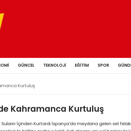
NOMI
GÜNCEL
TEKNOLOJI
EĞITIM
SPOR
GÜND
ramanca Kurtuluş
nde Kahramanca Kurtuluş
Suların İçinden Kurtardı İspanya’da meydana gelen sel felaketi