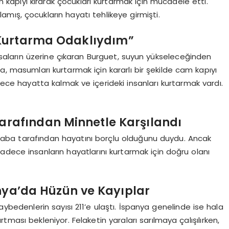
kapıyı kırarak çocukları kurtarmak için mücadele etti.
mış, çocukların hayatı tehlikeye girmişti.
 Kurtarma Odaklıydım”
asaların üzerine çıkaran Burguet, suyun yükseleceğinden
a, masumları kurtarmak için kararlı bir şekilde cam kapıyı
dece hayatta kalmak ve içerideki insanları kurtarmak vardı.
Tarafından Minnetle Karşılandı
aba tarafından hayatını borçlu olduğunu duydu. Ancak
adece insanların hayatlarını kurtarmak için doğru olanı
nya’da Hüzün ve Kayıplar
ybedenlerin sayısı 211’e ulaştı. İspanya genelinde ise hala
rtması bekleniyor. Felaketin yaraları sarılmaya çalışılırken,