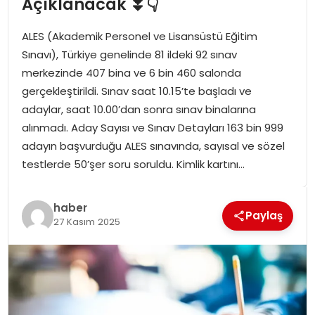
Açıklanacak ⏬👇
SPOR
ALES (Akademik Personel ve Lisansüstü Eğitim
GÜNDEM
Sınavı), Türkiye genelinde 81 ildeki 92 sınav
merkezinde 407 bina ve 6 bin 460 salonda
MAGAZIN
gerçekleştirildi. Sınav saat 10.15’te başladı ve
adaylar, saat 10.00’dan sonra sınav binalarına
alınmadı. Aday Sayısı ve Sınav Detayları 163 bin 999
adayın başvurduğu ALES sınavında, sayısal ve sözel
testlerde 50’şer soru soruldu. Kimlik kartını…
haber
Paylaş
27 Kasım 2025