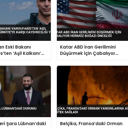
n Eski Bakanı
Katar ABD İran Gerilimini
’ten ‘Aşil Kalkanı’
Düşürmek İçin Çabalıyor
ürkiye’ye Karşı
Hürmüz Boğazı Önceliği
ığı Yok Dedi
deri Şara Lübnan’daki
Belçika, Fransa’daki Orman