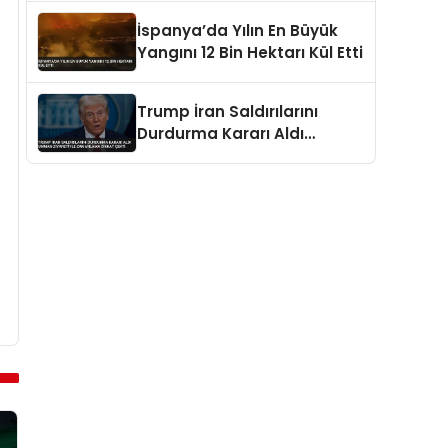
İspanya’da Yılın En Büyük
Yangını 12 Bin Hektarı Kül Etti
Trump İran Saldırılarını
Durdurma Kararı Aldı
Umman Ziyaretiyle
Zamanlama Dikkat Çekti