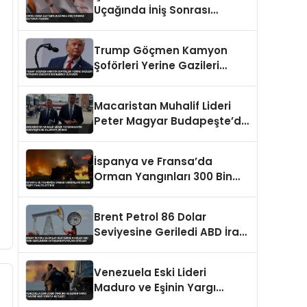
Uçağında İniş Sonrası
Batarya Yangını
Trump Göçmen Kamyon
Şoförleri Yerine Gazileri
İstihdam Edecek
Düzenlemeyi Duyurdu
Macaristan Muhalif Lideri
Peter Magyar Budapeşte’de
Saldırıya Uğradı
İspanya ve Fransa’da
Orman Yangınları 300 Bin
Kişiyi Tahliye Ettirdi
Brent Petrol 86 Dolar
Seviyesine Geriledi ABD İran
Geriliminin Yatışması
Fiyatları Etkiledi
Venezuela Eski Lideri
Maduro ve Eşinin Yargı
Takvimi New Yorkta Netleşti