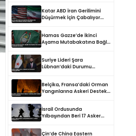
Caydırıcılığı Yok Dedi
Katar ABD İran Gerilimini
Düşürmek İçin Çabalıyor
Hürmüz Boğazı Önceliği
Hamas Gazze’de İkinci
Aşama Mutabakatına Bağlı
Olduğunu Duyurdu
Suriye Lideri Şara
Lübnan’daki Durumu
Değerlendirdi
Belçika, Fransa’daki Orman
Yangınlarına Askeri Destek
Sağladı
İsrail Ordusunda
Yılbaşından Beri 17 Asker
İntihar Etti
Çin’de China Eastern