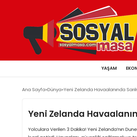
YAŞAM
EKO
Ana Sayfa
Dünya
Yeni Zelanda Havaalanında Sarılm
Yeni Zelanda Havaalanınd
Yolculara Verilen 3 Dakika! Yeni Zelanda’nın Duned