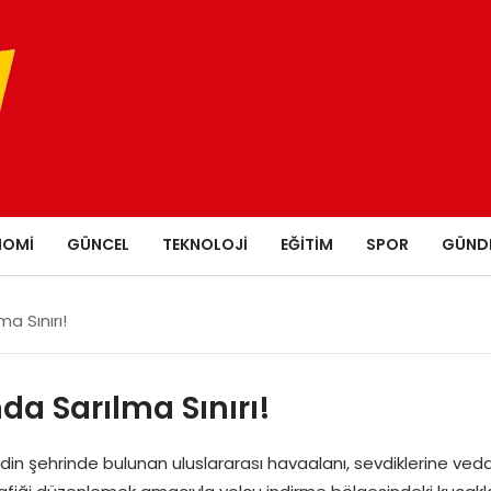
NOMI
GÜNCEL
TEKNOLOJI
EĞITIM
SPOR
GÜND
a Sınırı!
a Sarılma Sınırı!
in şehrinde bulunan uluslararası havaalanı, sevdiklerine veda e