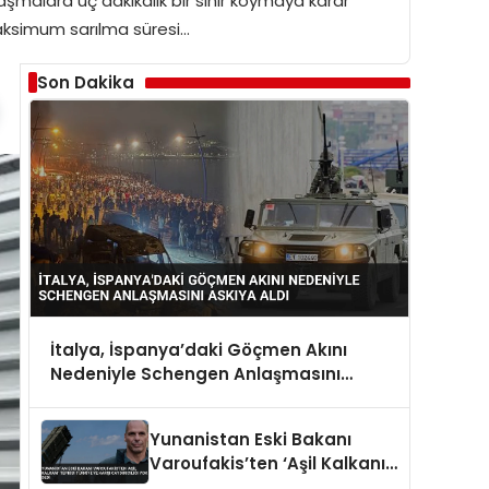
şmalara üç dakikalık bir sınır koymaya karar
Maksimum sarılma süresi…
Son Dakika
İtalya, İspanya’daki Göçmen Akını
Nedeniyle Schengen Anlaşmasını
Askıya Aldı
Yunanistan Eski Bakanı
Varoufakis’ten ‘Aşil Kalkanı’
Tepkisi Türkiye’ye Karşı