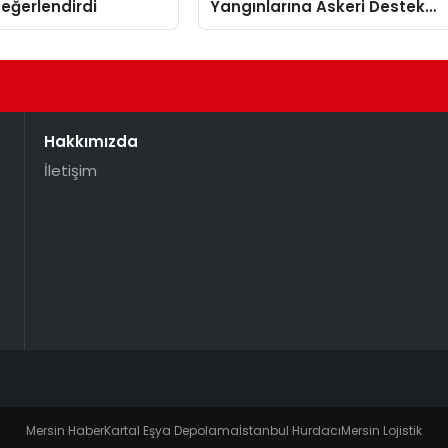
eğerlendirdi
Yangınlarına Askeri Destek
Sağladı
Hakkımızda
İletişim
Mersin Haber
Kartal Eşya Depolama
İstanbul Hurdacı
Mersin Lojistik