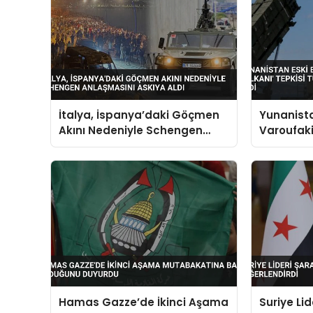
İtalya, İspanya’daki Göçmen
Yunanista
Akını Nedeniyle Schengen
Varoufakis
Anlaşmasını Askıya Aldı
Tepkisi T
Caydırıcıl
Hamas Gazze’de İkinci Aşama
Suriye Li