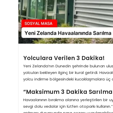
Yolculara Verilen 3 Dakika!
Yeni Zelanda’nın Dunedin şehrinde bulunan ulusl
yolcuları bekleyen ilginç bir kural getirdi. Hav
yolcu indirme bölgesindeki kucaklaşmalara üç da
“Maksimum 3 Dakika Sarılma 
Havaalanının bırakma alanına yerleştirilen bir 
sevgi dolu vedalar için lütfen otoparkı kullanın.” 
aşılması durumunda para cezası uygulanabileceğ