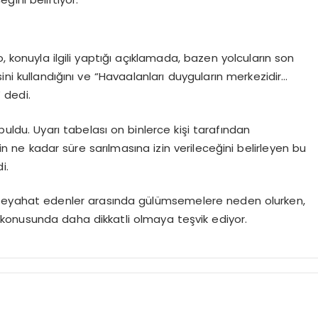
onuyla ilgili yaptığı açıklamada, bazen yolcuların son
ini kullandığını ve “Havaalanları duyguların merkezidir…
” dedi.
ldu. Uyarı tabelası on binlerce kişi tarafından
nin ne kadar süre sarılmasına izin verileceğini belirleyen bu
i.
l, seyahat edenler arasında gülümsemelere neden olurken,
konusunda daha dikkatli olmaya teşvik ediyor.