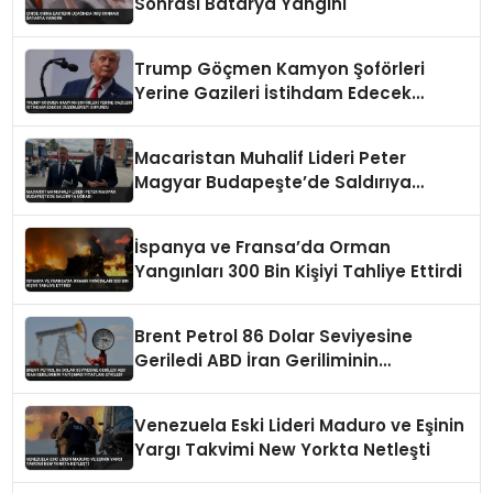
Sonrası Batarya Yangını
Trump Göçmen Kamyon Şoförleri
Yerine Gazileri İstihdam Edecek
Düzenlemeyi Duyurdu
Macaristan Muhalif Lideri Peter
Magyar Budapeşte’de Saldırıya
Uğradı
İspanya ve Fransa’da Orman
Yangınları 300 Bin Kişiyi Tahliye Ettirdi
Brent Petrol 86 Dolar Seviyesine
Geriledi ABD İran Geriliminin
Yatışması Fiyatları Etkiledi
Venezuela Eski Lideri Maduro ve Eşinin
Yargı Takvimi New Yorkta Netleşti