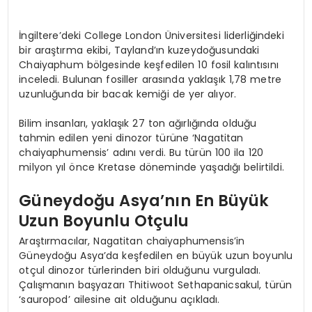
İngiltere’deki College London Üniversitesi liderliğindeki
bir araştırma ekibi, Tayland’ın kuzeydoğusundaki
Chaiyaphum bölgesinde keşfedilen 10 fosil kalıntısını
inceledi. Bulunan fosiller arasında yaklaşık 1,78 metre
uzunluğunda bir bacak kemiği de yer alıyor.
Bilim insanları, yaklaşık 27 ton ağırlığında olduğu
tahmin edilen yeni dinozor türüne ‘Nagatitan
chaiyaphumensis’ adını verdi. Bu türün 100 ila 120
milyon yıl önce Kretase döneminde yaşadığı belirtildi.
Güneydoğu Asya’nın En Büyük
Uzun Boyunlu Otçulu
Araştırmacılar, Nagatitan chaiyaphumensis’in
Güneydoğu Asya’da keşfedilen en büyük uzun boyunlu
otçul dinozor türlerinden biri olduğunu vurguladı.
Çalışmanın başyazarı Thitiwoot Sethapanicsakul, türün
‘sauropod’ ailesine ait olduğunu açıkladı.