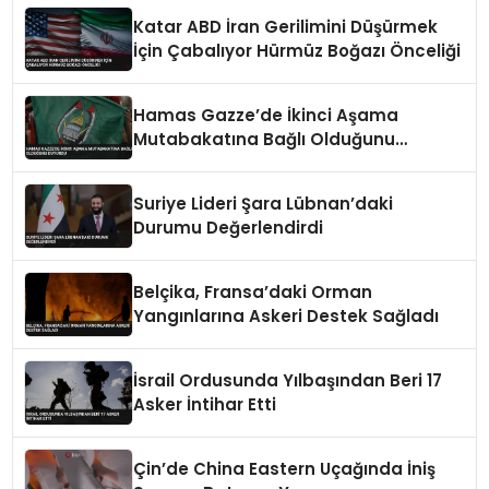
Katar ABD İran Gerilimini Düşürmek
İçin Çabalıyor Hürmüz Boğazı Önceliği
Hamas Gazze’de İkinci Aşama
Mutabakatına Bağlı Olduğunu
Duyurdu
Suriye Lideri Şara Lübnan’daki
Durumu Değerlendirdi
Belçika, Fransa’daki Orman
Yangınlarına Askeri Destek Sağladı
İsrail Ordusunda Yılbaşından Beri 17
Asker İntihar Etti
Çin’de China Eastern Uçağında İniş