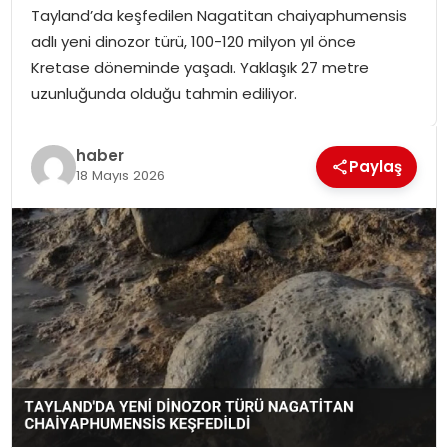
Tayland’da keşfedilen Nagatitan chaiyaphumensis
SPOR
adlı yeni dinozor türü, 100-120 milyon yıl önce
Kretase döneminde yaşadı. Yaklaşık 27 metre
GÜNDEM
uzunluğunda olduğu tahmin ediliyor.
MAGAZIN
haber
Paylaş
18 Mayıs 2026