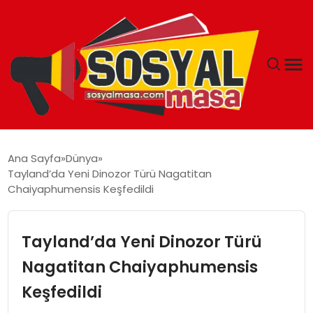
YAŞAM
Ana Sayfa
Dünya
Tayland’da Yeni Dinozor Türü Nagatitan
EKONOMI
Chaiyaphumensis Keşfedildi
GÜNCEL
Tayland’da Yeni Dinozor Türü
TEKNOLOJI
Nagatitan Chaiyaphumensis
Keşfedildi
EĞITIM