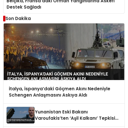
Belçika, Fransa’daki Orman Yangınlarına Askeri
Destek Sağladı
Son Dakika
İtalya, İspanya’daki Göçmen Akını Nedeniyle
Schengen Anlaşmasını Askıya Aldı
Yunanistan Eski Bakanı
Varoufakis’ten ‘Aşil Kalkanı’ Tepkisi
Türkiye’ye Karşı Caydırıcılığı Yok Dedi