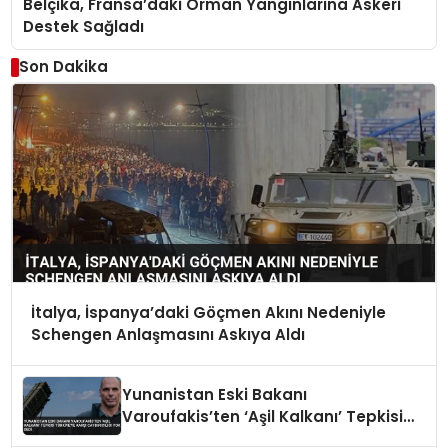
Belçika, Fransa’daki Orman Yangınlarına Askeri
Destek Sağladı
Son Dakika
İtalya, İspanya’daki Göçmen Akını Nedeniyle
Schengen Anlaşmasını Askıya Aldı
Yunanistan Eski Bakanı
Varoufakis’ten ‘Aşil Kalkanı’ Tepkisi
Türkiye’ye Karşı Caydırıcılığı Yok Dedi