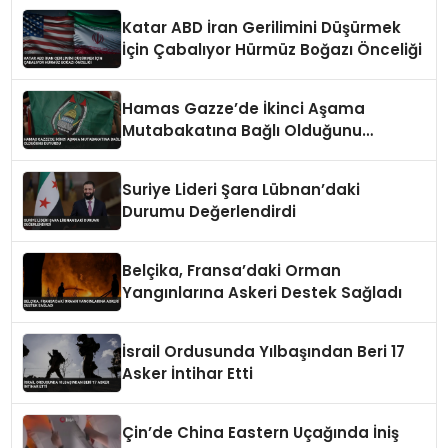
Katar ABD İran Gerilimini Düşürmek
İçin Çabalıyor Hürmüz Boğazı Önceliği
Hamas Gazze’de İkinci Aşama
Mutabakatına Bağlı Olduğunu
Duyurdu
Suriye Lideri Şara Lübnan’daki
Durumu Değerlendirdi
Belçika, Fransa’daki Orman
Yangınlarına Askeri Destek Sağladı
İsrail Ordusunda Yılbaşından Beri 17
Asker İntihar Etti
Çin’de China Eastern Uçağında İniş