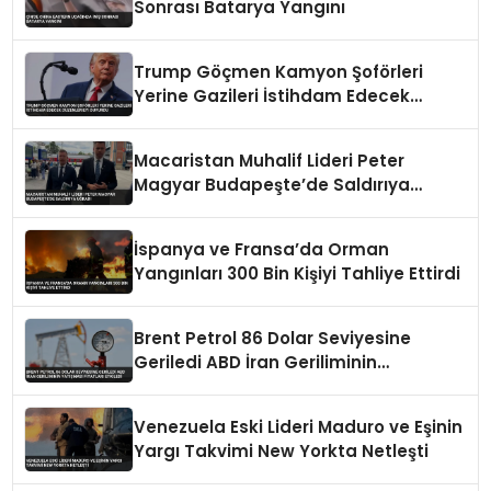
Sonrası Batarya Yangını
Trump Göçmen Kamyon Şoförleri
Yerine Gazileri İstihdam Edecek
Düzenlemeyi Duyurdu
Macaristan Muhalif Lideri Peter
Magyar Budapeşte’de Saldırıya
Uğradı
İspanya ve Fransa’da Orman
Yangınları 300 Bin Kişiyi Tahliye Ettirdi
Brent Petrol 86 Dolar Seviyesine
Geriledi ABD İran Geriliminin
Yatışması Fiyatları Etkiledi
Venezuela Eski Lideri Maduro ve Eşinin
Yargı Takvimi New Yorkta Netleşti