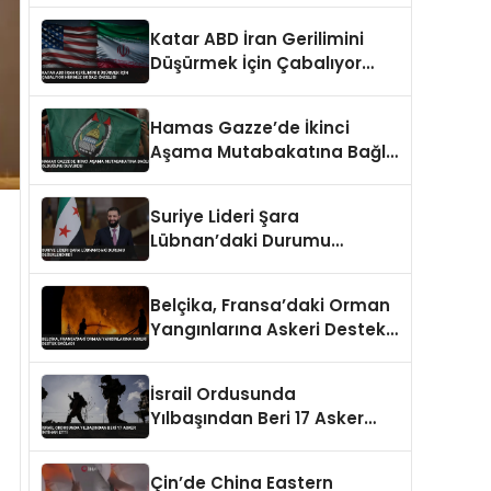
Caydırıcılığı Yok Dedi
Katar ABD İran Gerilimini
Düşürmek İçin Çabalıyor
Hürmüz Boğazı Önceliği
Hamas Gazze’de İkinci
Aşama Mutabakatına Bağlı
Olduğunu Duyurdu
Suriye Lideri Şara
Lübnan’daki Durumu
Değerlendirdi
Belçika, Fransa’daki Orman
Yangınlarına Askeri Destek
Sağladı
İsrail Ordusunda
Yılbaşından Beri 17 Asker
İntihar Etti
Çin’de China Eastern