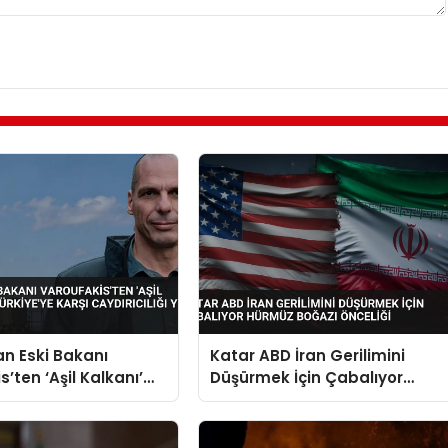
n Eski Bakanı
Katar ABD İran Gerilimini
’ten ‘Aşil Kalkanı’
Düşürmek İçin Çabalıyor
ürkiye’ye Karşı
Hürmüz Boğazı Önceliği
ığı Yok Dedi