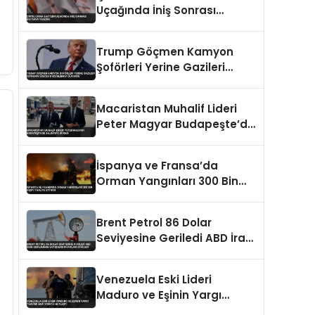
Uçağında İniş Sonrası
Batarya Yangını
Trump Göçmen Kamyon
Şoförleri Yerine Gazileri
İstihdam Edecek
Düzenlemeyi Duyurdu
Macaristan Muhalif Lideri
Peter Magyar Budapeşte’de
Saldırıya Uğradı
İspanya ve Fransa’da
Orman Yangınları 300 Bin
Kişiyi Tahliye Ettirdi
Brent Petrol 86 Dolar
Seviyesine Geriledi ABD İran
Geriliminin Yatışması
Fiyatları Etkiledi
Venezuela Eski Lideri
Maduro ve Eşinin Yargı
Takvimi New Yorkta Netleşti