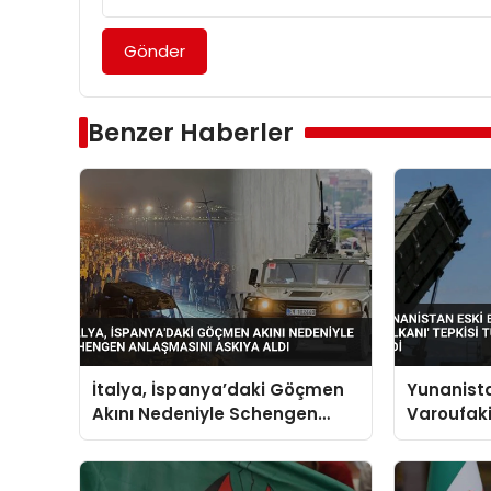
Gönder
Benzer Haberler
İtalya, İspanya’daki Göçmen
Yunanista
Akını Nedeniyle Schengen
Varoufakis
Anlaşmasını Askıya Aldı
Tepkisi T
Caydırıcıl