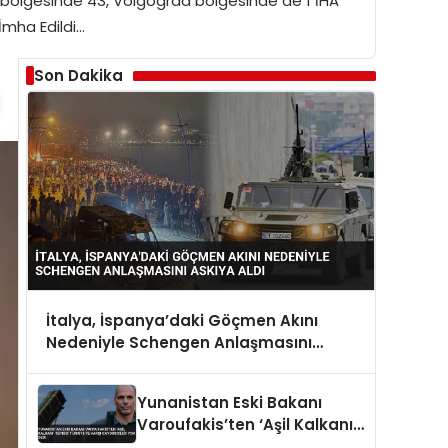
ar bölgesinde 43, Volgograd bölgesinde de 1 İHA
İmha Edildi…
Son Dakika
İtalya, İspanya’daki Göçmen Akını
Nedeniyle Schengen Anlaşmasını
Askıya Aldı
Yunanistan Eski Bakanı
Varoufakis’ten ‘Aşil Kalkanı’
Tepkisi Türkiye’ye Karşı