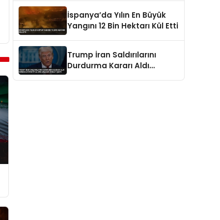
İspanya’da Yılın En Büyük
Yangını 12 Bin Hektarı Kül Etti
Trump İran Saldırılarını
Durdurma Kararı Aldı
Umman Ziyaretiyle
Zamanlama Dikkat Çekti