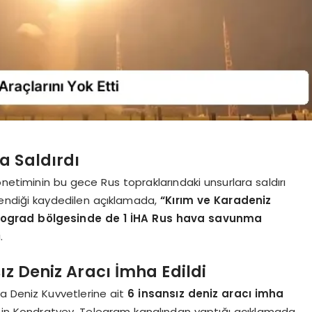
a Saldırdı
netiminin bu gece Rus topraklarındaki unsurlara saldırı
ellendiği kaydedilen açıklamada,
“Kırım ve Karadeniz
lgograd bölgesinde de 1 İHA Rus hava savunma
.
ız Deniz Aracı İmha Edildi
a Deniz Kuvvetlerine ait
6 insansız deniz aracı imha
min Kondratyev, Telegram kanalından yaptığı açıklamada,