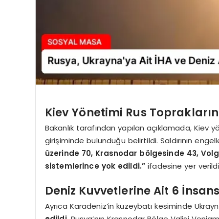
Kiev Yönetimi Rus Toprakların
Bakanlık tarafından yapılan açıklamada, Kiev yö
girişiminde bulunduğu belirtildi. Saldırının eng
üzerinde 70, Krasnodar bölgesinde 43, Vo
sistemlerince yok edildi.”
ifadesine yer verildi
Deniz Kuvvetlerine Ait 6 İnsans
Ayrıca Karadeniz’in kuzeybatı kesiminde Ukrayn
edildi
. Rusya’nın Krasnodar Bölge Valisi Venia