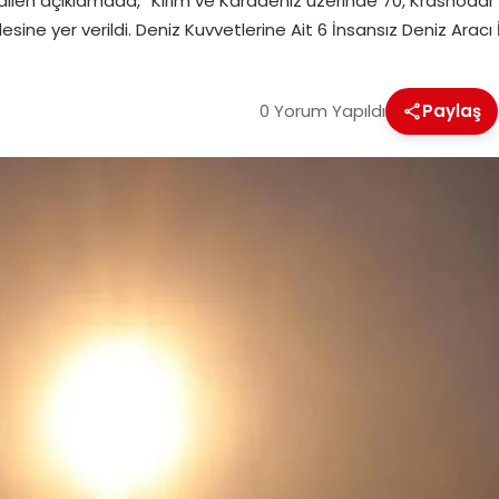
ydedilen açıklamada, “Kırım ve Karadeniz üzerinde 70, Krasnod
ine yer verildi. Deniz Kuvvetlerine Ait 6 İnsansız Deniz Aracı 
0 Yorum Yapıldı
Paylaş