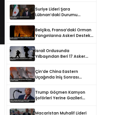
Suriye Lideri Şara
Lübnan’daki Durumu
Değerlendirdi
Belçika, Fransa’daki Orman
Yangınlarına Askeri Destek
Sağladı
İsrail Ordusunda
Yılbaşından Beri 17 Asker
İntihar Etti
Çin’de China Eastern
Uçağında İniş Sonrası
Batarya Yangını
Trump Göçmen Kamyon
Şoförleri Yerine Gazileri
İstihdam Edecek
Düzenlemeyi Duyurdu
Macaristan Muhalif Lideri