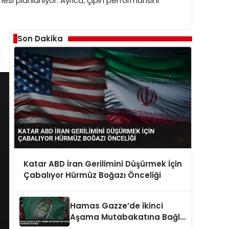
mesi planlanıyor. Ayrıca, çipin performansını
Son Dakika
Katar ABD İran Gerilimini Düşürmek İçin
Çabalıyor Hürmüz Boğazı Önceliği
Hamas Gazze’de İkinci
Aşama Mutabakatına Bağlı
Olduğunu Duyurdu