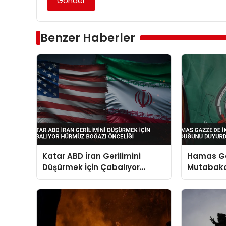
Gönder
Benzer Haberler
Katar ABD İran Gerilimini
Hamas Ga
Düşürmek İçin Çabalıyor
Mutabaka
Hürmüz Boğazı Önceliği
Duyurdu