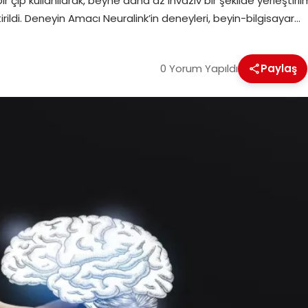
 çip kullanılarak, beyne daha az invaziv bir şekilde yerleştiril
tirildi. Deneyin Amacı Neuralink’in deneyleri, beyin-bilgisayar…
0 Yorum Yapıldı
Paylaş