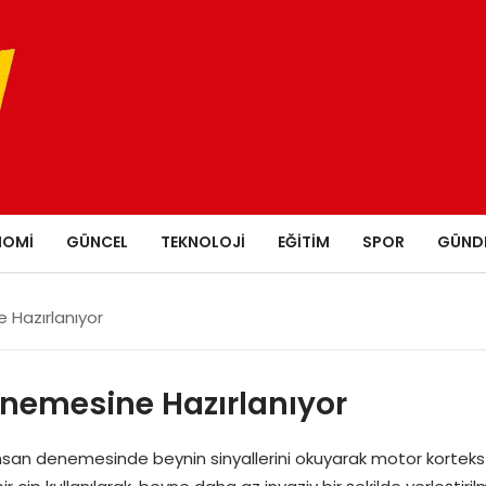
NOMI
GÜNCEL
TEKNOLOJI
EĞITIM
SPOR
GÜND
e Hazırlanıyor
enemesine Hazırlanıyor
lk insan denemesinde beynin sinyallerini okuyarak motor kortek