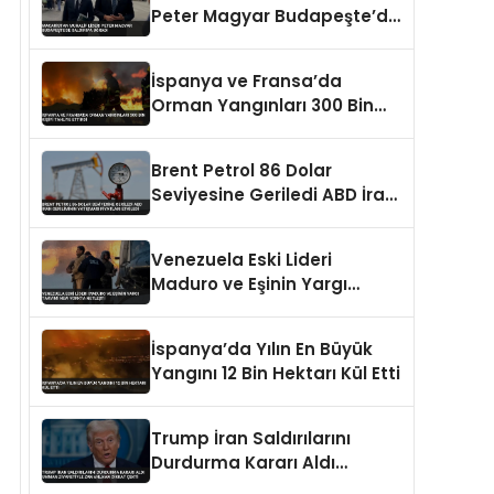
Peter Magyar Budapeşte’de
Saldırıya Uğradı
İspanya ve Fransa’da
Orman Yangınları 300 Bin
Kişiyi Tahliye Ettirdi
Brent Petrol 86 Dolar
Seviyesine Geriledi ABD İran
Geriliminin Yatışması
Fiyatları Etkiledi
Venezuela Eski Lideri
Maduro ve Eşinin Yargı
Takvimi New Yorkta Netleşti
İspanya’da Yılın En Büyük
Yangını 12 Bin Hektarı Kül Etti
Trump İran Saldırılarını
Durdurma Kararı Aldı
Umman Ziyaretiyle