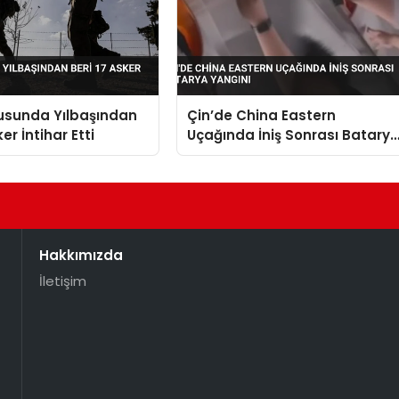
dusunda Yılbaşından
Çin’de China Eastern
ker İntihar Etti
Uçağında İniş Sonrası Batary
Yangını
Hakkımızda
İletişim