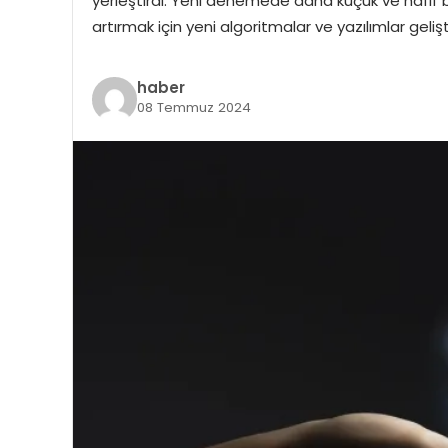
yerleştirdi. Yeni denemede daha küçük ve hafif bir
artırmak için yeni algoritmalar ve yazılımlar geliş
haber
08 Temmuz 2024