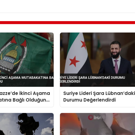
zze’de İkinci Aşama
Suriye Lideri Şara Lübnan’dak
tına Bağlı Olduğunu
Durumu Değerlendirdi