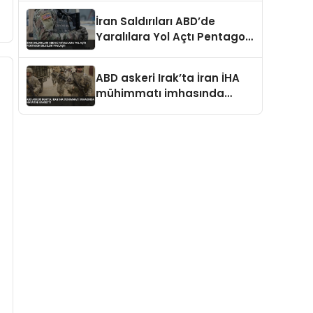
Zamanlama Dikkat Çekti
İran Saldırıları ABD’de
Yaralılara Yol Açtı Pentagon
Bilgileri Paylaştı
ABD askeri Irak’ta İran İHA
mühimmatı imhasında
hayatını kaybetti