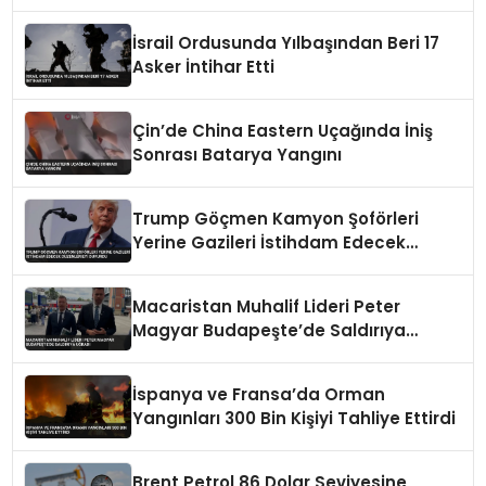
İsrail Ordusunda Yılbaşından Beri 17
Asker İntihar Etti
Çin’de China Eastern Uçağında İniş
Sonrası Batarya Yangını
Trump Göçmen Kamyon Şoförleri
Yerine Gazileri İstihdam Edecek
Düzenlemeyi Duyurdu
Macaristan Muhalif Lideri Peter
Magyar Budapeşte’de Saldırıya
Uğradı
İspanya ve Fransa’da Orman
Yangınları 300 Bin Kişiyi Tahliye Ettirdi
Brent Petrol 86 Dolar Seviyesine