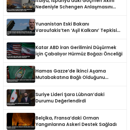
İtalya, İspanya’daki Göçmen Akını
Nedeniyle Schengen Anlaşmasını
Askıya Aldı
Yunanistan Eski Bakanı
Varoufakis’ten ‘Aşil Kalkanı’ Tepkisi
Türkiye’ye Karşı Caydırıcılığı Yok Dedi
Katar ABD İran Gerilimini Düşürmek
İçin Çabalıyor Hürmüz Boğazı Önceliği
Hamas Gazze’de İkinci Aşama
Mutabakatına Bağlı Olduğunu
Duyurdu
Suriye Lideri Şara Lübnan’daki
Durumu Değerlendirdi
Belçika, Fransa’daki Orman
Yangınlarına Askeri Destek Sağladı