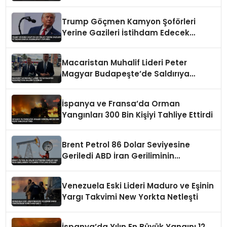
Trump Göçmen Kamyon Şoförleri
Yerine Gazileri İstihdam Edecek
Düzenlemeyi Duyurdu
Macaristan Muhalif Lideri Peter
Magyar Budapeşte’de Saldırıya
Uğradı
İspanya ve Fransa’da Orman
Yangınları 300 Bin Kişiyi Tahliye Ettirdi
Brent Petrol 86 Dolar Seviyesine
Geriledi ABD İran Geriliminin
Yatışması Fiyatları Etkiledi
Venezuela Eski Lideri Maduro ve Eşinin
Yargı Takvimi New Yorkta Netleşti
İspanya’da Yılın En Büyük Yangını 12