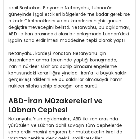
İsrail Başbakanı Binyamin Netanyahu, Lübnan’ın
güneyinde işgal ettikleri bölgelerde “ne kadar gerekirse
o kadar” kalacaklarını ve bu kararlarını hiçbir gücün
değiştiremeyeceğini belirtti. Netanyahu, bu açıklamayı,
ABD ile İran arasındaki olası bir anlaşmada Lübnan’daki
işgalin sona erdirilmesi maddesine tepki olarak yaptı.
Netanyahu, kardeşi Yonatan Netanyahu için
düzenlenen anma töreninde yaptığı konuşmada,
İran’ın nükleer silahlara sahip olmasını engelleme
konusundaki kararlılığını yineledi. İran’a iki büyük saldırı
gerçekleştirdiklerini ve bu saldırılar olmasaydı İran’ın
nükleer silaha sahip olacağını öne sürdü.
ABD-İran Müzakereleri ve
Lübnan Cephesi
Netanyahu’nun açıklamaları, ABD ile İran arasında
yürütülen ve Lübnan dahil savaşın tüm cephelerde
sona erdirilmesini öngören bir mutabakatın İsrail’de
yarattığı tepkiye denk geldi. İsrailli yetkililer,