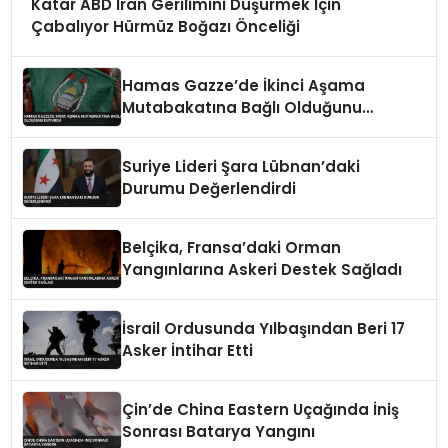
Katar ABD İran Gerilimini Düşürmek İçin
Çabalıyor Hürmüz Boğazı Önceliği
Hamas Gazze’de İkinci Aşama
Mutabakatına Bağlı Olduğunu
Duyurdu
Suriye Lideri Şara Lübnan’daki
Durumu Değerlendirdi
Belçika, Fransa’daki Orman
Yangınlarına Askeri Destek Sağladı
İsrail Ordusunda Yılbaşından Beri 17
Asker İntihar Etti
Çin’de China Eastern Uçağında İniş
Sonrası Batarya Yangını