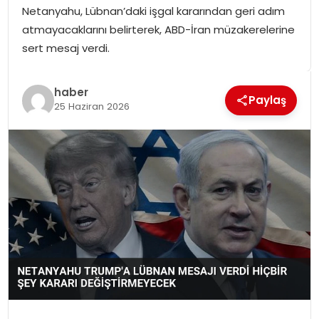
Netanyahu, Lübnan’daki işgal kararından geri adım
SPOR
atmayacaklarını belirterek, ABD-İran müzakerelerine
sert mesaj verdi.
GÜNDEM
MAGAZIN
haber
Paylaş
25 Haziran 2026