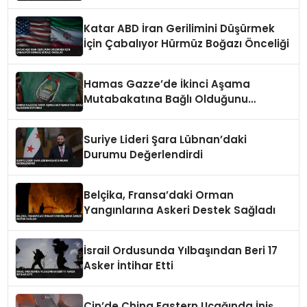
Türkiye’ye Karşı Caydırıcılığı Yok Dedi
Katar ABD İran Gerilimini Düşürmek
İçin Çabalıyor Hürmüz Boğazı Önceliği
Hamas Gazze’de İkinci Aşama
Mutabakatına Bağlı Olduğunu
Duyurdu
Suriye Lideri Şara Lübnan’daki
Durumu Değerlendirdi
Belçika, Fransa’daki Orman
Yangınlarına Askeri Destek Sağladı
İsrail Ordusunda Yılbaşından Beri 17
Asker İntihar Etti
Çin’de China Eastern Uçağında İniş