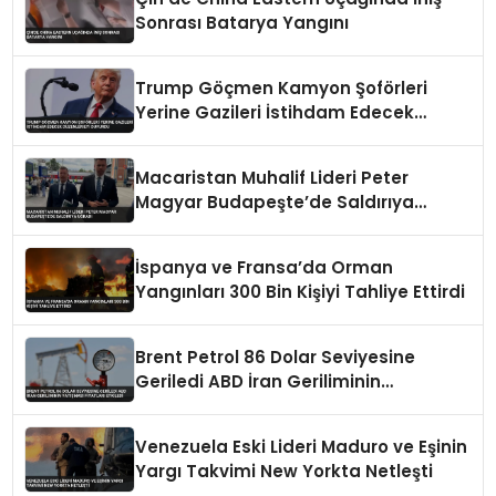
Sonrası Batarya Yangını
Trump Göçmen Kamyon Şoförleri
Yerine Gazileri İstihdam Edecek
Düzenlemeyi Duyurdu
Macaristan Muhalif Lideri Peter
Magyar Budapeşte’de Saldırıya
Uğradı
İspanya ve Fransa’da Orman
Yangınları 300 Bin Kişiyi Tahliye Ettirdi
Brent Petrol 86 Dolar Seviyesine
Geriledi ABD İran Geriliminin
Yatışması Fiyatları Etkiledi
Venezuela Eski Lideri Maduro ve Eşinin
Yargı Takvimi New Yorkta Netleşti