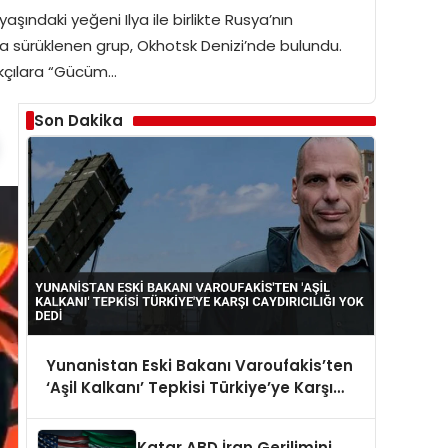
şındaki yeğeni Ilya ile birlikte Rusya’nın
a sürüklenen grup, Okhotsk Denizi’nde bulundu.
ıkçılara “Gücüm…
Son Dakika
Yunanistan Eski Bakanı Varoufakis’ten
‘Aşil Kalkanı’ Tepkisi Türkiye’ye Karşı
Caydırıcılığı Yok Dedi
Katar ABD İran Gerilimini