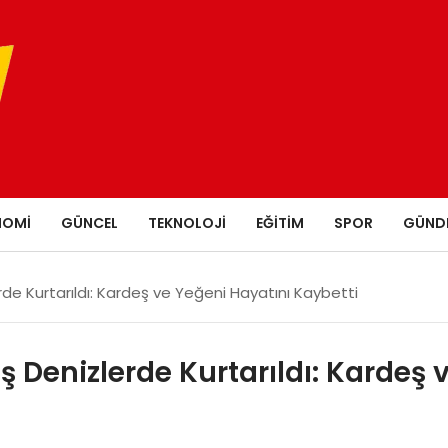
NOMI
GÜNCEL
TEKNOLOJI
EĞITIM
SPOR
GÜND
rde Kurtarıldı: Kardeş ve Yeğeni Hayatını Kaybetti
 Denizlerde Kurtarıldı: Kardeş 