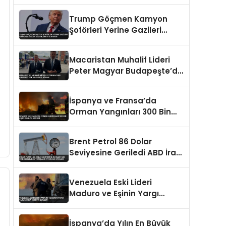
Batarya Yangını
Trump Göçmen Kamyon
Şoförleri Yerine Gazileri
İstihdam Edecek
Düzenlemeyi Duyurdu
Macaristan Muhalif Lideri
Peter Magyar Budapeşte’de
Saldırıya Uğradı
İspanya ve Fransa’da
Orman Yangınları 300 Bin
Kişiyi Tahliye Ettirdi
Brent Petrol 86 Dolar
Seviyesine Geriledi ABD İran
Geriliminin Yatışması
Fiyatları Etkiledi
Venezuela Eski Lideri
Maduro ve Eşinin Yargı
Takvimi New Yorkta Netleşti
İspanya’da Yılın En Büyük