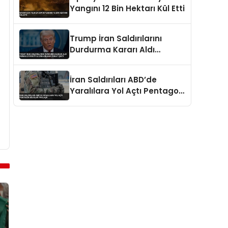
Yangını 12 Bin Hektarı Kül Etti
Trump İran Saldırılarını
Durdurma Kararı Aldı
Umman Ziyaretiyle
Zamanlama Dikkat Çekti
İran Saldırıları ABD’de
Yaralılara Yol Açtı Pentagon
Bilgileri Paylaştı