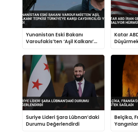
Yunanistan Eski Bakanı
Katar ABD
Varoufakis’ten ‘Aşil Kalkanı’
Düşürmek 
Tepkisi Türkiye’ye Karşı
Hürmüz Bo
Caydırıcılığı Yok Dedi
Suriye Lideri Şara Lübnan’daki
Belçika, 
Durumu Değerlendirdi
Yangınlar
Sağladı