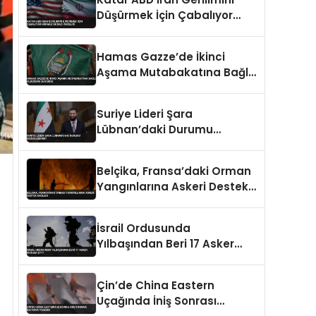
Düşürmek İçin Çabalıyor
Hürmüz Boğazı Önceliği
Hamas Gazze’de İkinci
Aşama Mutabakatına Bağlı
Olduğunu Duyurdu
Suriye Lideri Şara
Lübnan’daki Durumu
Değerlendirdi
Belçika, Fransa’daki Orman
Yangınlarına Askeri Destek
Sağladı
İsrail Ordusunda
Yılbaşından Beri 17 Asker
İntihar Etti
Çin’de China Eastern
Uçağında İniş Sonrası