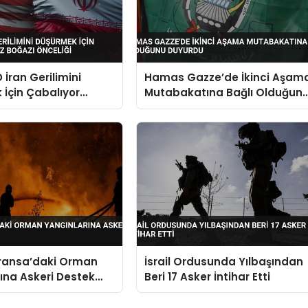
 İran Gerilimini
Hamas Gazze’de İkinci Aşam
İçin Çabalıyor
Mutabakatına Bağlı Olduğun
ğazı Önceliği
Duyurdu
Fransa’daki Orman
İsrail Ordusunda Yılbaşından
ına Askeri Destek
Beri 17 Asker İntihar Etti