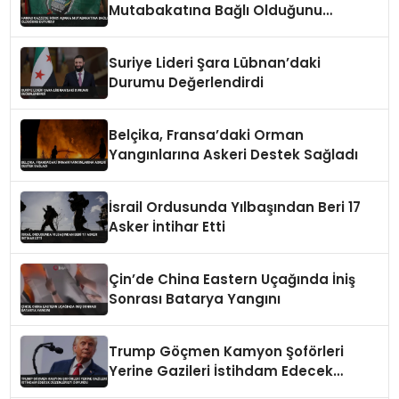
Mutabakatına Bağlı Olduğunu
Duyurdu
Suriye Lideri Şara Lübnan’daki
Durumu Değerlendirdi
Belçika, Fransa’daki Orman
Yangınlarına Askeri Destek Sağladı
İsrail Ordusunda Yılbaşından Beri 17
Asker İntihar Etti
Çin’de China Eastern Uçağında İniş
Sonrası Batarya Yangını
Trump Göçmen Kamyon Şoförleri
Yerine Gazileri İstihdam Edecek
Düzenlemeyi Duyurdu