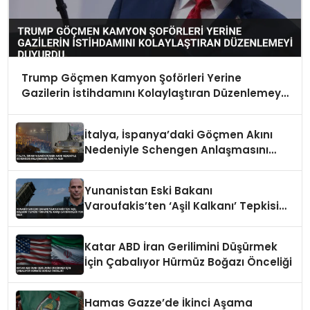
Trump Göçmen Kamyon Şoförleri Yerine
Gazilerin İstihdamını Kolaylaştıran Düzenlemeyi
Duyurdu
İtalya, İspanya’daki Göçmen Akını
Nedeniyle Schengen Anlaşmasını
Askıya Aldı
Yunanistan Eski Bakanı
Varoufakis’ten ‘Aşil Kalkanı’ Tepkisi
Türkiye’ye Karşı Caydırıcılığı Yok Dedi
Katar ABD İran Gerilimini Düşürmek
İçin Çabalıyor Hürmüz Boğazı Önceliği
Hamas Gazze’de İkinci Aşama