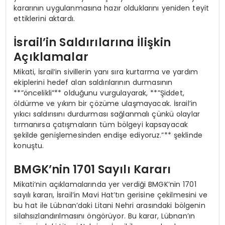
kararının uygulanmasına hazır olduklarını yeniden teyit
ettiklerini aktardı.
İsrail’in Saldırılarına İlişkin
Açıklamalar
Mikati, İsrail’in sivillerin yanı sıra kurtarma ve yardım
ekiplerini hedef alan saldırılarının durmasının
**”öncelikli”** olduğunu vurgulayarak, **”Şiddet,
öldürme ve yıkım bir çözüme ulaşmayacak. İsrail’in
yıkıcı saldırısını durdurması sağlanmalı çünkü olaylar
tırmanırsa çatışmaların tüm bölgeyi kapsayacak
şekilde genişlemesinden endişe ediyoruz.”** şeklinde
konuştu.
BMGK’nin 1701 Sayılı Kararı
Mikati’nin açıklamalarında yer verdiği BMGK’nin 1701
sayılı kararı, İsrail’in Mavi Hat’tın gerisine çekilmesini ve
bu hat ile Lübnan’daki Litani Nehri arasındaki bölgenin
silahsızlandırılmasını öngörüyor. Bu karar, Lübnan’ın