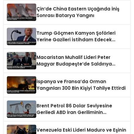
Çin’de China Eastern Uçağında İniş
Sonrası Batarya Yangını
Trump Göçmen Kamyon Şoförleri
Yerine Gazileri İstihdam Edecek
Düzenlemeyi Duyurdu
Macaristan Muhalif Lideri Peter
Magyar Budapeşte’de Saldırıya
Uğradı
İspanya ve Fransa’da Orman
Yangınları 300 Bin Kişiyi Tahliye Ettirdi
Brent Petrol 86 Dolar Seviyesine
Geriledi ABD İran Geriliminin
Yatışması Fiyatları Etkiledi
Venezuela Eski Lideri Maduro ve Eşinin