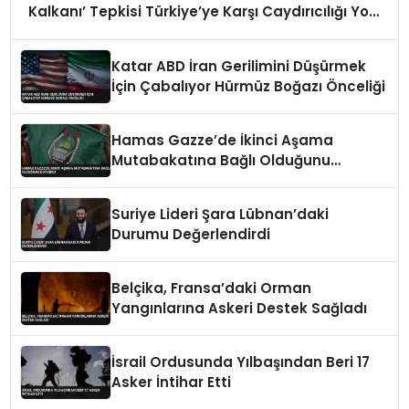
Kalkanı’ Tepkisi Türkiye’ye Karşı Caydırıcılığı Yok
Dedi
Katar ABD İran Gerilimini Düşürmek
İçin Çabalıyor Hürmüz Boğazı Önceliği
Hamas Gazze’de İkinci Aşama
Mutabakatına Bağlı Olduğunu
Duyurdu
Suriye Lideri Şara Lübnan’daki
Durumu Değerlendirdi
Belçika, Fransa’daki Orman
Yangınlarına Askeri Destek Sağladı
İsrail Ordusunda Yılbaşından Beri 17
Asker İntihar Etti