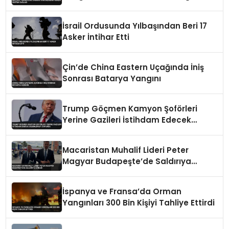
İsrail Ordusunda Yılbaşından Beri 17
Asker İntihar Etti
Çin’de China Eastern Uçağında İniş
Sonrası Batarya Yangını
Trump Göçmen Kamyon Şoförleri
Yerine Gazileri İstihdam Edecek
Düzenlemeyi Duyurdu
Macaristan Muhalif Lideri Peter
Magyar Budapeşte’de Saldırıya
Uğradı
İspanya ve Fransa’da Orman
Yangınları 300 Bin Kişiyi Tahliye Ettirdi