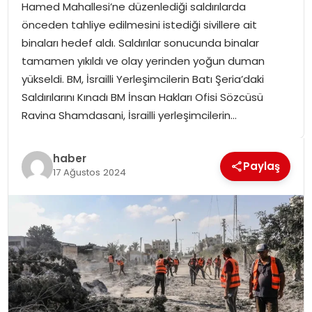
Hamed Mahallesi’ne düzenlediği saldırılarda
SPOR
önceden tahliye edilmesini istediği sivillere ait
binaları hedef aldı. Saldırılar sonucunda binalar
GÜNDEM
tamamen yıkıldı ve olay yerinden yoğun duman
yükseldi. BM, İsrailli Yerleşimcilerin Batı Şeria’daki
MAGAZIN
Saldırılarını Kınadı BM İnsan Hakları Ofisi Sözcüsü
Ravina Shamdasani, İsrailli yerleşimcilerin…
haber
Paylaş
17 Ağustos 2024