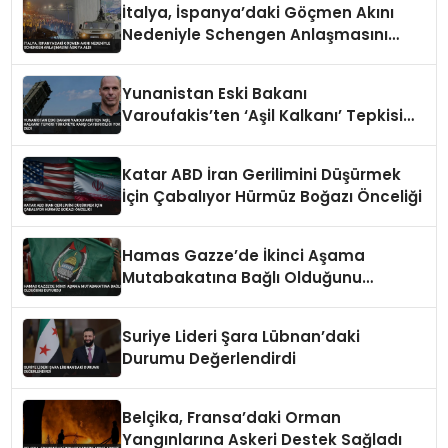
İtalya, İspanya’daki Göçmen Akını
Nedeniyle Schengen Anlaşmasını
Askıya Aldı
Yunanistan Eski Bakanı
Varoufakis’ten ‘Aşil Kalkanı’ Tepkisi
Türkiye’ye Karşı Caydırıcılığı Yok Dedi
Katar ABD İran Gerilimini Düşürmek
İçin Çabalıyor Hürmüz Boğazı Önceliği
Hamas Gazze’de İkinci Aşama
Mutabakatına Bağlı Olduğunu
Duyurdu
Suriye Lideri Şara Lübnan’daki
Durumu Değerlendirdi
Belçika, Fransa’daki Orman
Yangınlarına Askeri Destek Sağladı