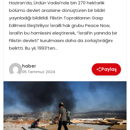
Haziran’da, Ürdün Vadisi’nde bin 270 hektarlık
SPOR
bölümü devlet arazisine dönüştüren bir bildiri
yayınladığı bildirildi. Filistin Topraklarının Gasp
GÜNDEM
Edilmesi Eleştiriliyor İsrailli hak grubu Peace Now,
İsrail’in bu hamlesini eleştirerek, “İsrail’in yanında bir
MAGAZIN
Filistin devleti” kurulmasını daha da zorlaştırdığını
belirtti. Bu yıl, 1993’ten…
haber
Paylaş
05 Temmuz 2024