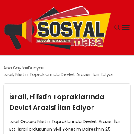
YAŞAM
Ana Sayfa
Dünya
İsrail, Filistin Topraklarında Devlet Arazisi İlan Ediyor
EKONOMI
GÜNCEL
İsrail, Filistin Topraklarında
Devlet Arazisi İlan Ediyor
TEKNOLOJI
İsrail Ordusu Filistin Topraklarında Devlet Arazisi İlan
EĞITIM
Etti İsrail ordusunun Sivil Yönetim Dairesi’nin 25