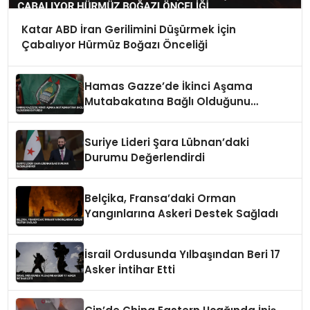
Katar ABD İran Gerilimini Düşürmek İçin
Çabalıyor Hürmüz Boğazı Önceliği
Hamas Gazze’de İkinci Aşama
Mutabakatına Bağlı Olduğunu
Duyurdu
Suriye Lideri Şara Lübnan’daki
Durumu Değerlendirdi
Belçika, Fransa’daki Orman
Yangınlarına Askeri Destek Sağladı
İsrail Ordusunda Yılbaşından Beri 17
Asker İntihar Etti