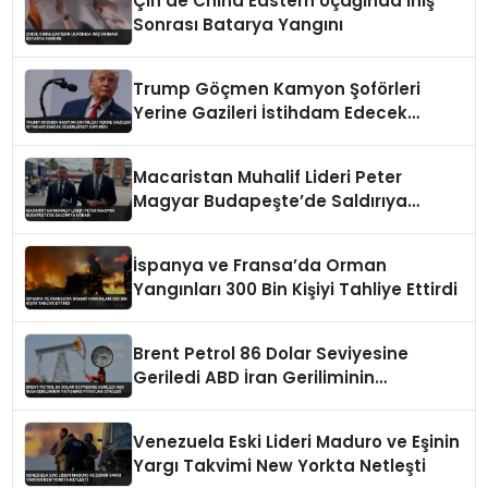
Çin’de China Eastern Uçağında İniş
Sonrası Batarya Yangını
Trump Göçmen Kamyon Şoförleri
Yerine Gazileri İstihdam Edecek
Düzenlemeyi Duyurdu
Macaristan Muhalif Lideri Peter
Magyar Budapeşte’de Saldırıya
Uğradı
İspanya ve Fransa’da Orman
Yangınları 300 Bin Kişiyi Tahliye Ettirdi
Brent Petrol 86 Dolar Seviyesine
Geriledi ABD İran Geriliminin
Yatışması Fiyatları Etkiledi
Venezuela Eski Lideri Maduro ve Eşinin
Yargı Takvimi New Yorkta Netleşti